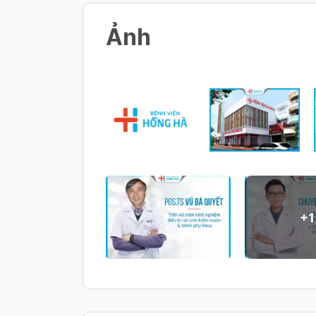
Ảnh
+
1