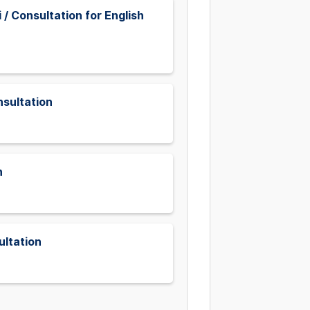
/ Consultation for English
sultation
n
ltation