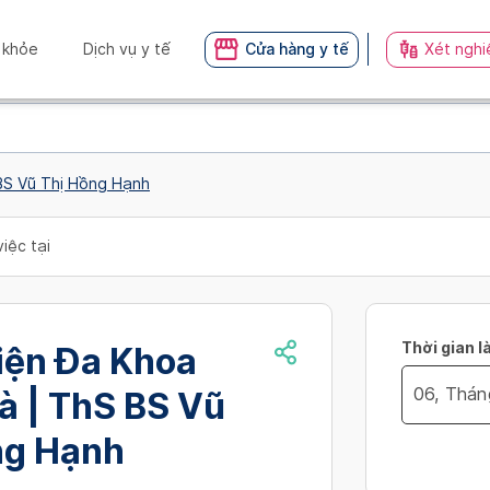
 khỏe
Dịch vụ y tế
Cửa hàng y tế
Xét nghi
BS Vũ Thị Hồng Hạnh
iệc tại
Thời gian l
iện Đa Khoa
à | ThS BS Vũ
Navigate
ng Hạnh
no_availibil
forward
to