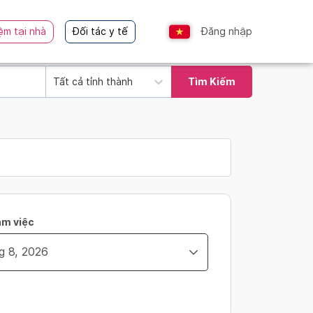
ệm tại nhà
Đối tác y tế
Đăng nhập
Tất cả tỉnh thành
Tìm Kiếm
àm việc
ity_time