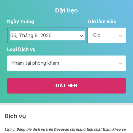
Đặt hẹn
Ngày tháng
Giờ làm việc
Giờ
Navigate
Loại Dịch vụ
forward
to
Khám tại phòng khám
interact
with
the
ĐẶT HẸN
calendar
and
select
a
date.
Dịch vụ
Press
the
Lưu ý: Bảng giá dịch vụ trên Docosan chỉ mang tính chất tham khảo và