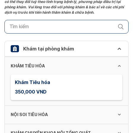
có thể thay đổi tuỳ theo tình trạng bệnh lý, phương pháp điều trị tại
question
phòng khám. Vui lòng trao đổi với phòng khám & bác sĩ về các chi phí
mark
dịch vụ trước khi tiến hành thăm khám & chữa bệnh.
key
to
get
the
keyboard
Khám tại phòng khám
shortcuts
for
KHÁM TIÊU HÓA
changing
dates.
Khám Tiêu hóa
350,000 VND
NỘI SOI TIÊU HÓA