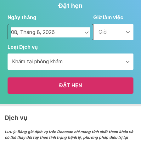
Đặt hẹn
Ngày tháng
Giờ làm việc
Giờ
Navigate
Loại Dịch vụ
forward
to
Khám tại phòng khám
interact
with
the
ĐẶT HẸN
calendar
and
select
a
date.
Dịch vụ
Press
the
Lưu ý: Bảng giá dịch vụ trên Docosan chỉ mang tính chất tham khảo và
có thể thay đổi tuỳ theo tình trạng bệnh lý, phương pháp điều trị tại
question