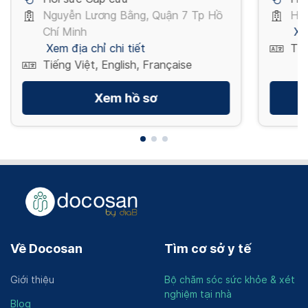
Nguyễn Lương Bằng, Quận 7 Tp Hồ
Hòa
Chí Minh
Xe
Xem địa chỉ chi tiết
Tiế
Tiếng Việt, English, Française
Xem hồ sơ
Về Docosan
Tìm cơ sở y tế
Giới thiệu
Bộ chăm sóc sức khỏe & xét
nghiệm tại nhà
Blog