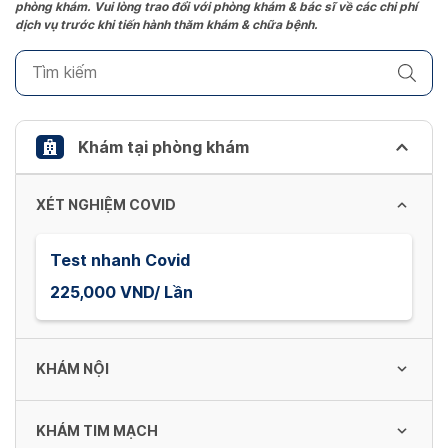
phòng khám. Vui lòng trao đổi với phòng khám & bác sĩ về các chi phí
mark
dịch vụ trước khi tiến hành thăm khám & chữa bệnh.
key
to
get
the
keyboard
Khám tại phòng khám
shortcuts
for
XÉT NGHIỆM COVID
changing
dates.
Test nhanh Covid
225,000 VND/ Lần
KHÁM NỘI
KHÁM TIM MẠCH
Khám Nội