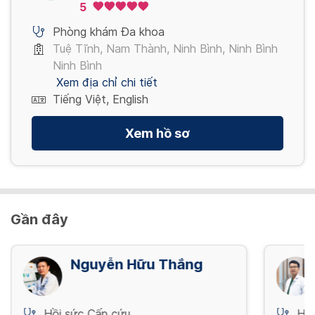
Xem thêm
5
200,000 VND/ lần
Phòng khám Đa khoa
Tuệ Tĩnh, Nam Thành, Ninh Bình, Ninh Bình
Xem thêm
Ninh Bình
Xem địa chỉ chi tiết
Tiếng Việt, English
Xem hồ sơ
Gần đây
Nguyễn Hữu Thắng
Hồi sức Cấp cứu
Hồi