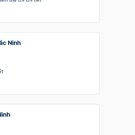
ắc Ninh
ết
Ninh