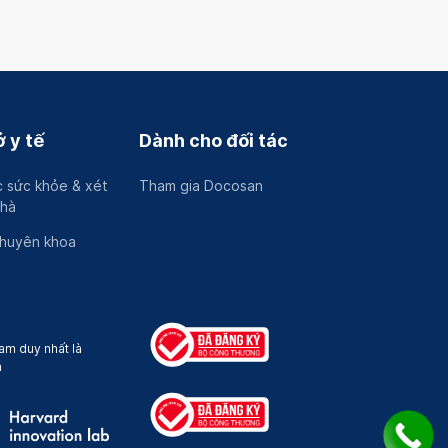
 y tế
Dành cho đối tác
 sức khỏe & xét
Tham gia Docosan
nhà
chuyên khoa
am duy nhất là
a