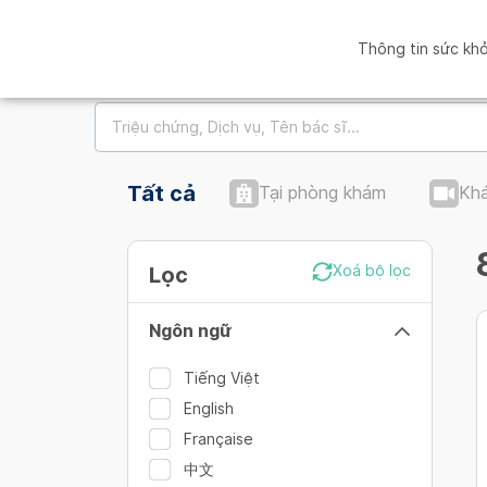
Thông tin sức kh
Tất cả
Tại phòng khám
Khá
Lọc
Xoá bộ lọc
Ngôn ngữ
Tiếng Việt
English
Française
中文