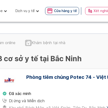
ỏe
Dịch vụ y tế
Cửa hàng y tế
Xét nghi
m online
Khám bệnh tại nhà
8 cơ sở y tế tại Bắc Ninh
Phòng tiêm chủng Potec 74 - Việt
Đã xác minh
Dị ứng và Miễn dịch
Khu phố Bách Môn, xã Việt Đoàn, Tiên Du, Bắc Ninh