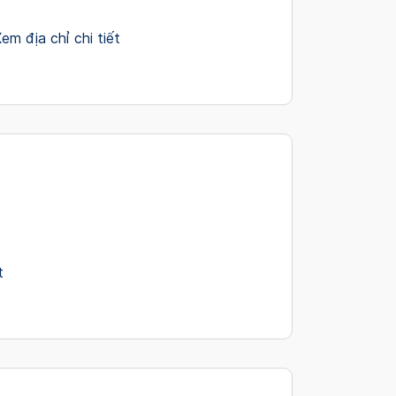
em địa chỉ chi tiết
t