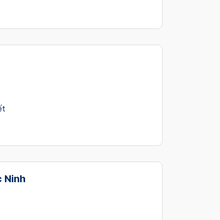
ết
 Ninh