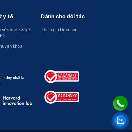
 y tế
Dành cho đối tác
 sức khỏe & xét
Tham gia Docosan
nhà
chuyên khoa
am duy nhất là
a