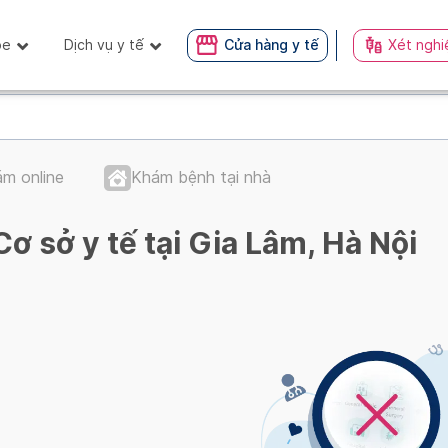
ỏe
Dịch vụ y tế
Cửa hàng y tế
Xét nghi
m online
Khám bệnh tại nhà
Cơ sở y tế tại Gia Lâm, Hà Nội