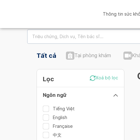
Thông tin sức kh
Tất cả
Tại phòng khám
Khá
Lọc
Xoá bộ lọc
Ngôn ngữ
Tiếng Việt
English
Française
中文