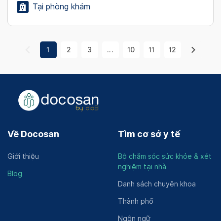
Tại phòng khám
1
2
3
...
10
11
12
Về Docosan
Tìm cơ sở y tế
Giới thiệu
Bộ chăm sóc sức khỏe & xét
nghiệm tại nhà
Blog
Danh sách chuyên khoa
Thành phố
Ngôn ngữ