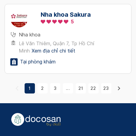
Nha khoa Sakura
5
Nha khoa
Lê Văn Thiêm, Quận 7, Tp Hồ Chí
Minh
Xem địa chỉ chi tiết
Tại phòng khám
1
2
3
...
21
22
23