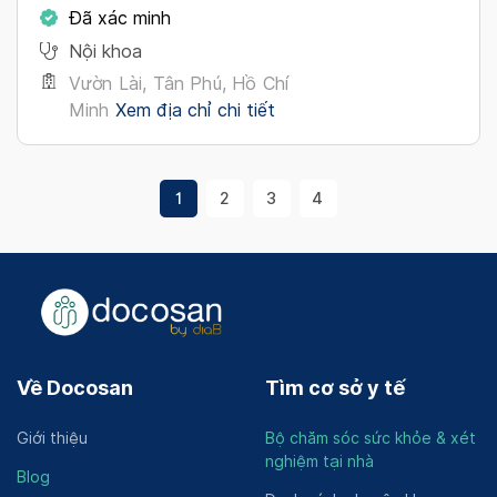
Đã xác minh
Nội khoa
Vườn Lài, Tân Phú, Hồ Chí
Minh
Xem địa chỉ chi tiết
1
2
3
4
Về Docosan
Tìm cơ sở y tế
Giới thiệu
Bộ chăm sóc sức khỏe & xét
nghiệm tại nhà
Blog