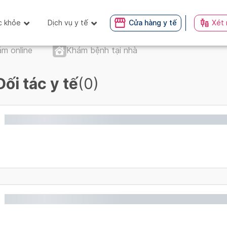
c khỏe
Dịch vụ y tế
Cửa hàng y tế
Xét 
m online
Khám bệnh tại nhà
Đối tác y tế
(0)