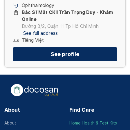
Ophthalmology
Bác Sĩ Mắt CKII Trần Trọng Duy - Khám
Online
Đường 3/2, Quận 11 Tp Hồ Chí Minh
See full address
Tiếng Việt
See profile
About
Find Care
About
Home Health & Test Kits