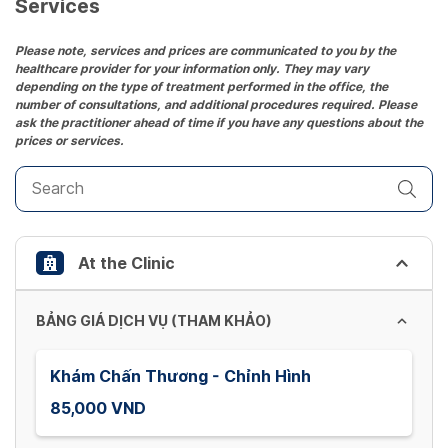
date.
Services
Press
the
Please note, services and prices are communicated to you by the
healthcare provider for your information only. They may vary
question
depending on the type of treatment performed in the office, the
mark
number of consultations, and additional procedures required. Please
key
ask the practitioner ahead of time if you have any questions about the
prices or services.
to
get
the
keyboard
shortcuts
At the Clinic
for
changing
dates.
BẢNG GIÁ DỊCH VỤ (THAM KHẢO)
Khám Chấn Thương - Chỉnh Hình
85,000 VND