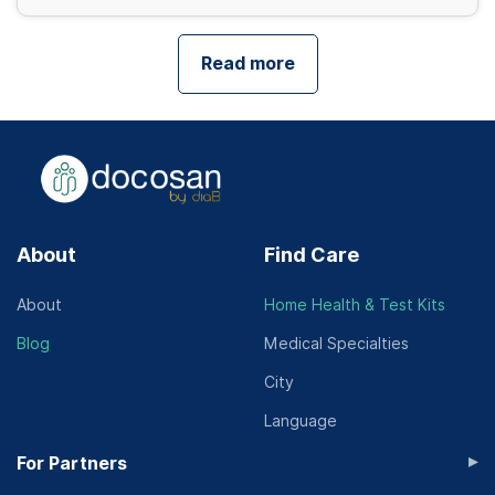
Read more
About
Find Care
About
Home Health & Test Kits
Blog
Medical Specialties
City
Language
▸
For Partners