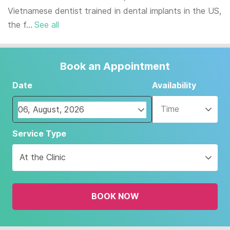
Vietnamese dentist trained in dental implants in the US,
the f...
See all
Book an Appointment
Date
Availability
Time
Navigate
Service Type
forward
to
At the Clinic
interact
with
the
BOOK NOW
calendar
and
select