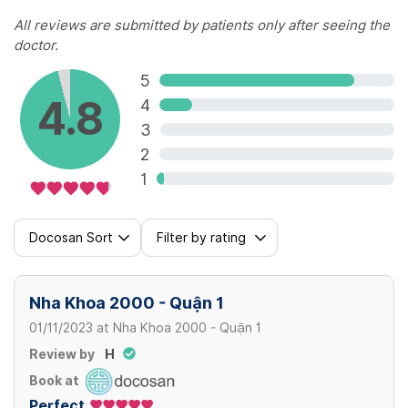
All reviews are submitted by patients only after seeing the
doctor.
5
4.8
4
3
2
1
Docosan Sort
Filter by rating
Nha Khoa 2000 - Quận 1
01/11/2023
at
Nha Khoa 2000 - Quận 1
Review by
H
Book at
Perfect