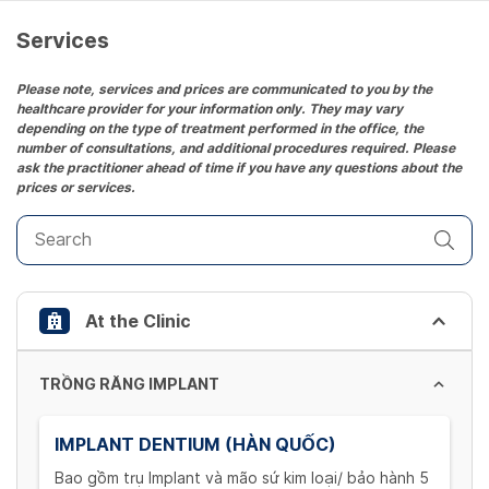
a
date.
Services
Press
the
Please note, services and prices are communicated to you by the
healthcare provider for your information only. They may vary
question
depending on the type of treatment performed in the office, the
mark
number of consultations, and additional procedures required. Please
key
ask the practitioner ahead of time if you have any questions about the
prices or services.
to
get
the
keyboard
shortcuts
At the Clinic
for
changing
dates.
TRỒNG RĂNG IMPLANT
IMPLANT DENTIUM (HÀN QUỐC)
Bao gồm trụ Implant và mão sứ kim loại/ bảo hành 5