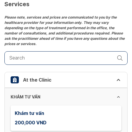
date.
Services
Press
the
Please note, services and prices are communicated to you by the
healthcare provider for your information only. They may vary
question
depending on the type of treatment performed in the office, the
mark
number of consultations, and additional procedures required. Please
key
ask the practitioner ahead of time if you have any questions about the
prices or services.
to
get
the
keyboard
shortcuts
At the Clinic
for
changing
dates.
KHÁM TƯ VẤN
Khám tư vấn
200,000 VND