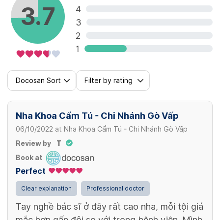
3.7
4
3
Hàm tạm cố định trên 6 trụ
2
15,000,000 VND/ hàm
1
Hàm nhựa cơ bản trên 4 trụ (răng nhựa
Docosan Sort
Filter by rating
cường lực)
40,000,000 VND/ hàm
Nha Khoa Cẩm Tú - Chi Nhánh Gò Vấp
06/10/2022
at
Nha Khoa Cẩm Tú - Chi Nhánh Gò Vấp
Hàm nhựa cơ bản trên 6 trụ (răng nhựa
Review by
T
cường lực)
Book at
60,000,000 VND/ hàm
Perfect
Clear explanation
Professional doctor
Tay nghề bác sĩ ở đây rất cao nha, mỗi tội giá
mắc hơn gấp đôi so với trong bệnh viện. Mình