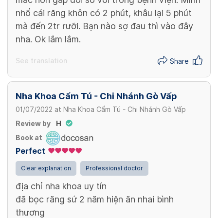
nhổ cái răng khôn có 2 phút, khâu lại 5 phút
mà đến 2tr rưỡi. Bạn nào sợ đau thì vào đây
nha. Ok lắm lắm.
See translation
Share
Nha Khoa Cẩm Tú - Chi Nhánh Gò Vấp
01/07/2022
at
Nha Khoa Cẩm Tú - Chi Nhánh Gò Vấp
Review by
H
Book at
Perfect
Clear explanation
Professional doctor
địa chỉ nha khoa uy tín
đã bọc răng sứ 2 năm hiện ăn nhai bình
thương