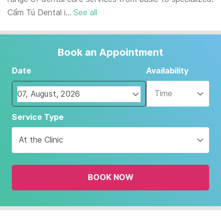
Cẩm Tú Dental i...
See all
Book an Appointment
Date
Availability
Time
Navigate
Service Type
forward
to
At the Clinic
interact
with
the
BOOK NOW
calendar
and
select
a