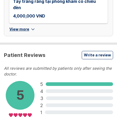
Tẩy trắng răng tại phòng khám có chiếu
đèn
4,000,000 VND
View more
Patient Reviews
Write a review
All reviews are submitted by patients only after seeing the
doctor.
5
5
4
3
2
1