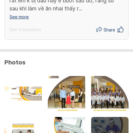
rất êm k bị đau hay ê buốt sau đó, răng sứ
sau khi làm về ăn nhai thấy r...
See more
See translation
Share
Photos