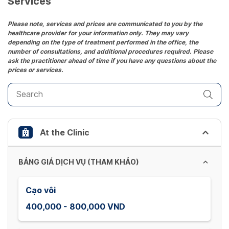
Services
Press
the
Please note, services and prices are communicated to you by the
healthcare provider for your information only. They may vary
question
depending on the type of treatment performed in the office, the
mark
number of consultations, and additional procedures required. Please
key
ask the practitioner ahead of time if you have any questions about the
prices or services.
to
get
the
keyboard
shortcuts
At the Clinic
for
changing
dates.
BẢNG GIÁ DỊCH VỤ (THAM KHẢO)
Cạo vôi
400,000 - 800,000 VND