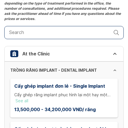
depending on the type of treatment performed in the office, the
mark
number of consultations, and additional procedures required. Please
key
ask the practitioner ahead of time if you have any questions about the
prices or services.
to
get
the
keyboard
shortcuts
At the Clinic
for
changing
dates.
TRỒNG RĂNG IMPLANT - DENTAL IMPLANT
Cấy ghép implant đơn lẻ - Single Implant
Cấy ghép răng implant phục hình lại một hay một
vài răng bị mất. Chi phí trọn gói bao gồm chi phí trụ
See all
implant, chi phí abutment, chi phí mão răng sứ trên
13,500,000 - 34,200,000 VND/ răng
implant.
Đa dạng dòng trụ implant chất lượng từ Hàn Quốc,
Mỹ, Ý,Thụy Sĩ: