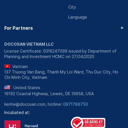
City
Từ khi đi vào hoạt động đến hiện tại, Nha khoa Trồng
Răng Sài Gòn đã tạo được thương hiệu đáng tin cậy
Language
cho khách hàng. Mỗi khách hàng đến với phòng khám
▸
For Partners
đều được nhân viên tiếp đón, tư vấn nhiệt tình, được
các bác sĩ thăm khám và chăm sóc răng miệng một
cách chuyên nghiệp. Để cung cấp đúng dịch vụ, phòng
DOCOSAN VIETNAM LLC
khám luôn bắt đầu bằng cách lắng nghe nhu cầu của
License Certificate: 0316247099 issued by Department of
khách hàng và đưa ra giải pháp phù hợp nhất.
Planning and Investment HCMC on 27/04/2020
Vietnam
137 Truong Van Bang, Thanh My Loi Ward, Thu Duc City, Ho
Chi Minh City, Vietnam
United States
16192 Coastal Highway, Lewes, DE 19958, USA
lienhe@docosan.com, hotline:
0971786750
Incubated at: