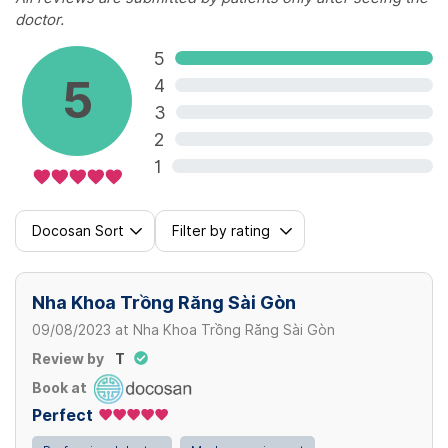
doctor.
5
5
4
3
2
1
Docosan Sort
Filter by rating
Nha Khoa Trồng Răng Sài Gòn
09/08/2023
at
Nha Khoa Trồng Răng Sài Gòn
Review by
T
Book at
Perfect