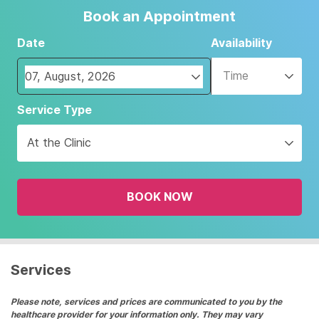
Book an Appointment
Date
Availability
Time
Navigate
Service Type
forward
to
At the Clinic
interact
with
the
BOOK NOW
calendar
and
select
a
date.
Services
Press
the
Please note, services and prices are communicated to you by the
healthcare provider for your information only. They may vary
question