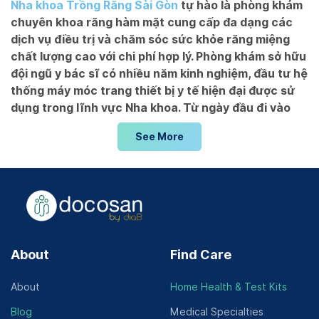
Nha khoa Trồng Răng Sài Gòn
tự hào là phòng khám
chuyên khoa răng hàm mặt cung cấp đa dạng các
dịch vụ điều trị và chăm sóc sức khỏe răng miệng
chất lượng cao với chi phí hợp lý. Phòng khám sở hữu
đội ngũ y bác sĩ có nhiều năm kinh nghiệm, đầu tư hệ
thống máy móc trang thiết bị y tế hiện đại được sử
dụng trong lĩnh vực Nha khoa. Từ ngày đầu đi vào
hoạt động cho đến thời điểm hiện tại, phòng khám
See More
luôn được người dân khu vực Hồ Chí Minh và khách
hàng từ nhiều tỉnh thành tìm đến và có phản hồi tích
cực về tay nghề, thái độ và tác phong làm việc.
Tổng quan về Phòng khám Nha
khoa Trồng Răng Sài Gòn
Nha khoa Trồng Răng Sài Gòn
là phòng khám nha khoa
About
Find Care
nổi tiếng tọa lạc tại số 470 – 472 Lê Hồng Phong,
Phường 1, Quận 10, TPHCM. Phòng khám gần với trung
About
Home Health & Test Kits
tâm thành phố nên khách hàng có thể dễ dàng tìm kiếm
Blog
Medical Specialties
và di chuyển đến đây.