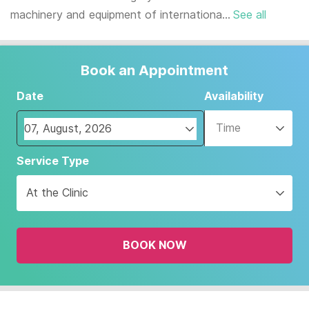
machinery and equipment of internationa...
See all
Book an Appointment
Date
Availability
Time
Navigate
Service Type
forward
to
At the Clinic
interact
with
the
BOOK NOW
calendar
and
select
a