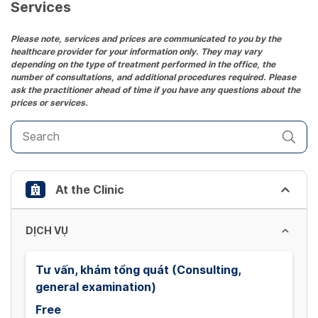
date.
Services
Press
the
Please note, services and prices are communicated to you by the
healthcare provider for your information only. They may vary
question
depending on the type of treatment performed in the office, the
mark
number of consultations, and additional procedures required. Please
key
ask the practitioner ahead of time if you have any questions about the
prices or services.
to
get
the
keyboard
shortcuts
At the Clinic
for
changing
dates.
DỊCH VỤ
Tư vấn, khám tổng quát (Consulting,
general examination)
Free