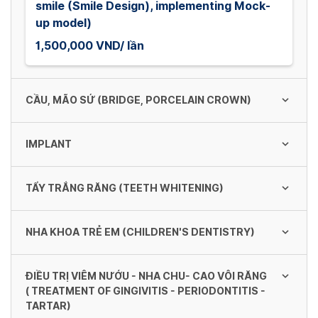
smile (Smile Design), implementing Mock-
up model)
1,500,000 VND/ lần
CẦU, MÃO SỨ (BRIDGE, PORCELAIN CROWN)
IMPLANT
Cầu mão sứ titan kim loại bán quý (Semi-
precious metal titanium ceramic crown
bridge)
TẨY TRẮNG RĂNG (TEETH WHITENING)
Implant Osstem ( Hàn Quốc)
4,000,000 VND/ Răng
18,600,000 VND
NHA KHOA TRẺ EM (CHILDREN'S DENTISTRY)
Tẩy trắng răng tại phòng khám (Teeth
whitening at the clinic)
Cầu mão toàn sứ (răng cửa) -All-porcelain
Implant Hitec, Tekka,Alpha Bio ( Isarel)
crown bridge (front teeth)
ĐIỀU TRỊ VIÊM NƯỚU - NHA CHU- CAO VÔI RĂNG
3,500,000 VND
Nhổ răng sữa bằng chích tê -Spit loose milk
( TREATMENT OF GINGIVITIS - PERIODONTITIS -
23,300,000 VND
7,000,000 - 8,000,000 VND/ Răng
teeth (Injecting anesthetic)
TARTAR)