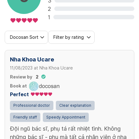
3
View more
2
Khí cụ duy trì (Tools to maintain)
1
3,000,000 VND/ 2 hàm
Docosan Sort
Filter by rating
Nha Khoa Ucare
11/08/2023
at
Nha Khoa Ucare
Review by
2
Book at
Perfect
Professional doctor
Clear explanation
Friendly staff
Speedy Appointment
Đội ngũ bác sĩ, phụ tá rất nhiệt tình. Không
những bác sĩ - phụ mà tất cả nhân viên ở nha