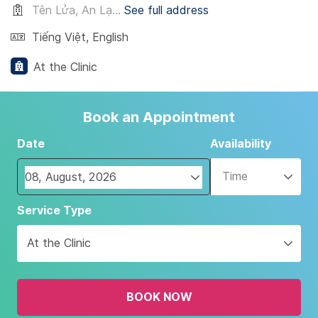
Tên Lửa, An Lạ...
See full address
Tiếng Việt
,
English
At the Clinic
Book an Appointment
Date
Availability
Time
Navigate
Service Type
forward
to
At the Clinic
interact
with
the
BOOK NOW
calendar
and