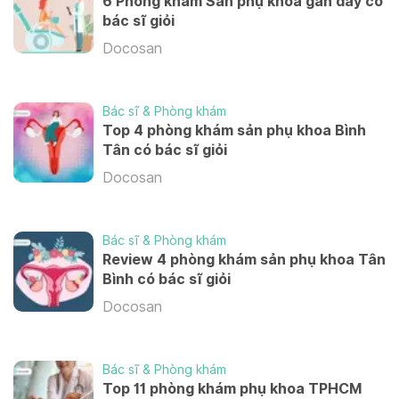
6 Phòng khám Sản phụ khoa gần đây có
3,500,000 VND/ lần
Siêu âm sản, phụ khoa (Doppler)
bác sĩ giỏi
350,000 VND/ lần
Docosan
Đặt vòng dây T
800,000 VND/ lần
Siêu âm sản, phụ khoa (đa thai; Doppler)
Bác sĩ & Phòng khám
Top 4 phòng khám sản phụ khoa Bình
450,000 VND/ lần
Tân có bác sĩ giỏi
Đặt vòng tránh thai Mirena
Docosan
4,900,000 VND/ lần
Siêu âm đo độ mờ da gáy
350,000 VND/ lần
Bác sĩ & Phòng khám
Rút que ngừa thai
Review 4 phòng khám sản phụ khoa Tân
Bình có bác sĩ giỏi
1,200,000 VND/ lần
Siêu âm đo độ mờ da gáy (đa thai)
Docosan
520,000 VND/ lần
Lấy vòng dây (bao gồm phí khám)
View more
Bác sĩ & Phòng khám
600,000 VND/ lần
Top 11 phòng khám phụ khoa TPHCM