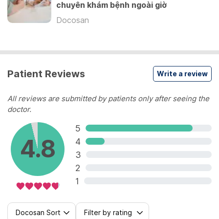
chuyên khám bệnh ngoài giờ
View more
Docosan
Patient Reviews
Write a review
All reviews are submitted by patients only after seeing the
doctor.
5
4.8
4
3
2
1
Docosan Sort
Filter by rating