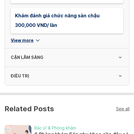
Khám đánh giá chức năng sàn chậu
300,000 VND/ lần
View more
CẬN LÂM SÀNG
ĐIỀU TRỊ
Siêu âm sản, phụ khoa (trắng đen)
300,000 VND/ lần
Chấm dứt thai lưu bằng thuốc
Related Posts
2,500,000 VND/ lần
See all
Siêu âm sản, phụ khoa (đa thai; trắng đen)
400,000 VND/ lần
Bác sĩ & Phòng khám
Đặt que cấy Implanon