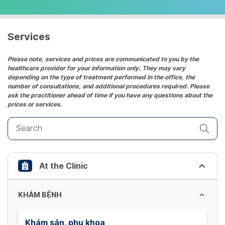
select
a
date.
Services
Press
the
Please note, services and prices are communicated to you by the
healthcare provider for your information only. They may vary
question
depending on the type of treatment performed in the office, the
mark
number of consultations, and additional procedures required. Please
key
ask the practitioner ahead of time if you have any questions about the
prices or services.
to
get
the
keyboard
shortcuts
At the Clinic
for
changing
dates.
KHÁM BỆNH
Khám sản, phụ khoa