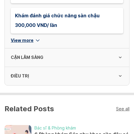
Khám đánh giá chức năng sàn chậu
300,000 VND/ lần
View more
CẬN LÂM SÀNG
ĐIỀU TRỊ
Siêu âm sản, phụ khoa (trắng đen)
300,000 VND/ lần
Chấm dứt thai lưu bằng thuốc
Related Posts
2,500,000 VND/ lần
See all
Siêu âm sản, phụ khoa (đa thai; trắng đen)
400,000 VND/ lần
Bác sĩ & Phòng khám
Đặt que cấy Implanon