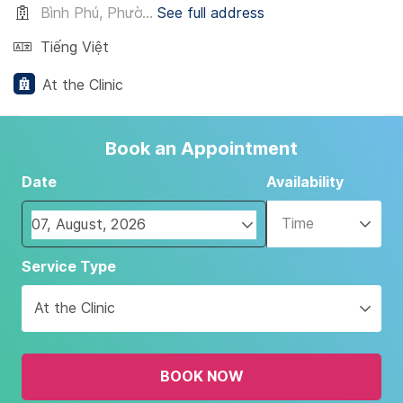
Bình Phú, Phườ...
See full address
Tiếng Việt
At the Clinic
Book an Appointment
Date
Availability
Time
Navigate
Service Type
forward
to
At the Clinic
interact
with
the
BOOK NOW
calendar
and