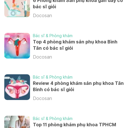
6 Phòng khám Sản phụ khoa gần đây có
3,500,000 VND/ lần
Siêu âm sản, phụ khoa (Doppler)
bác sĩ giỏi
350,000 VND/ lần
Docosan
Đặt vòng dây T
800,000 VND/ lần
Siêu âm sản, phụ khoa (đa thai; Doppler)
Bác sĩ & Phòng khám
Top 4 phòng khám sản phụ khoa Bình
450,000 VND/ lần
Tân có bác sĩ giỏi
Đặt vòng tránh thai Mirena
Docosan
4,900,000 VND/ lần
Siêu âm đo độ mờ da gáy
350,000 VND/ lần
Bác sĩ & Phòng khám
Rút que ngừa thai
Review 4 phòng khám sản phụ khoa Tân
Bình có bác sĩ giỏi
1,200,000 VND/ lần
Siêu âm đo độ mờ da gáy (đa thai)
Docosan
520,000 VND/ lần
Lấy vòng dây (bao gồm phí khám)
View more
Bác sĩ & Phòng khám
600,000 VND/ lần
Top 11 phòng khám phụ khoa TPHCM