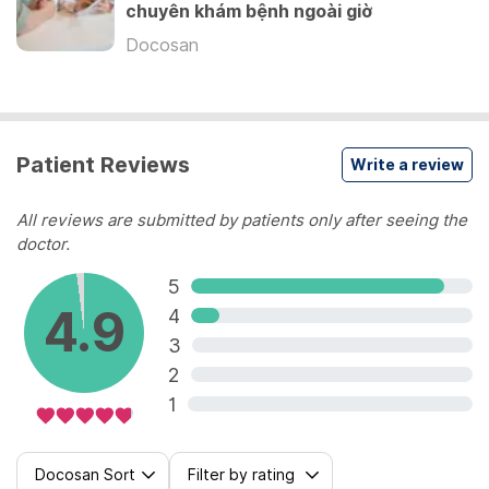
chuyên khám bệnh ngoài giờ
View more
Docosan
Patient Reviews
Write a review
All reviews are submitted by patients only after seeing the
doctor.
5
4.9
4
3
2
1
Docosan Sort
Filter by rating