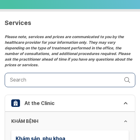
select
a
date.
Services
Press
the
Please note, services and prices are communicated to you by the
healthcare provider for your information only. They may vary
question
depending on the type of treatment performed in the office, the
mark
number of consultations, and additional procedures required. Please
key
ask the practitioner ahead of time if you have any questions about the
prices or services.
to
get
the
keyboard
shortcuts
At the Clinic
for
changing
dates.
KHÁM BỆNH
Khám sản, phụ khoa