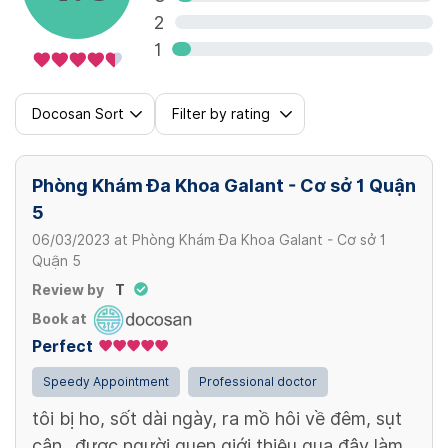
2
CD8
1
600,000 VND/ lần
Lao TB test nhanh - TB TB rapid test
100,000 VND/ lần
View more
Docosan Sort
Filter by rating
View more
Phòng Khám Đa Khoa Galant - Cơ sở 1 Quận
5
06/03/2023
at
Phòng Khám Đa Khoa Galant - Cơ sở 1
Quận 5
Review by
T
Book at
Perfect
Speedy Appointment
Professional doctor
tôi bị ho, sốt dài ngày, ra mồ hôi về đêm, sụt
cân.. được người quen giới thiệu qua đây làm