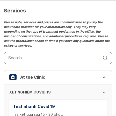
a
date.
Services
Press
the
Please note, services and prices are communicated to you by the
healthcare provider for your information only. They may vary
question
depending on the type of treatment performed in the office, the
mark
number of consultations, and additional procedures required. Please
key
ask the practitioner ahead of time if you have any questions about the
prices or services.
to
get
the
keyboard
shortcuts
At the Clinic
for
changing
dates.
XÉT NGHIỆM COVID 19
Test nhanh Covid 19
Trả kết quả sau 15 - 20 phút.