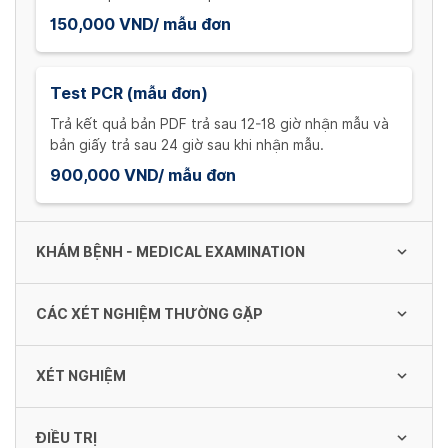
150,000 VND/ mẫu đơn
Test PCR (mẫu đơn)
Trả kết quả bản PDF trả sau 12-18 giờ nhận mẫu và
bản giấy trả sau 24 giờ sau khi nhận mẫu.
900,000 VND/ mẫu đơn
KHÁM BỆNH - MEDICAL EXAMINATION
CÁC XÉT NGHIỆM THƯỜNG GẶP
Khám bệnh - Medical examination
100,000 VND/ lần
XÉT NGHIỆM
HIV kháng nguyên/kháng thể test nhanh
250,000 VND/ lần
ĐIỀU TRỊ