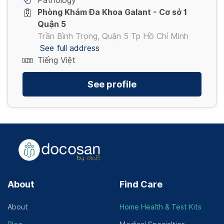
Pathology
Phòng Khám Đa Khoa Galant - Cơ sở 1
Quận 5
Trần Bình Trọng, Quận 5 Tp Hồ Chí Minh
See full address
Tiếng Việt
See profile
About
Find Care
About
Home Health & Test Kits