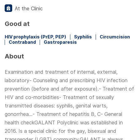
At the Clinic
Good at
HIV prophylaxis (PrEP, PEP)
Syphilis
Circumcision
Contraband
Gastroparesis
About
Examination and treatment of internal, external,
laboratory- Counseling and prescribing HIV infection
prevention (before and after exposure).- Treatment of
HIV and co-morbidities- Treatment of sexually
transmitted diseases: syphilis, genital warts,
gonorrhea...- Treatment of hepatitis B, C- General
health checkGALANT Polyclinic was established in
2016. Is a special clinic for the gay, bisexual and
transgender (LGBT) community.GALANT is always