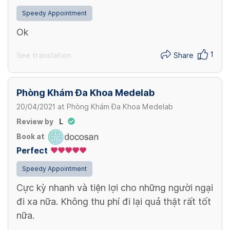
tiền đi đường theo quy định lấy máu tại nhà ** Nhận
See all
Speedy Appointment
mẫu trước 10h00 - trả kết quả vào 20h00 cùng
2,700,000 VND/ mẫu gộp
ngày *** Nhận mẫu trước 14h30 - trả kết quả vào
Ok
11h00 hôm sau **** Nhận mẫu trước 21h00 - trả kết
quả vào 14h00 hôm sau
1
See translation
Share
Phòng Khám Đa Khoa Medelab
20/04/2021
at
Phòng Khám Đa Khoa Medelab
Review by
L
Book at
Perfect
Speedy Appointment
Cực kỳ nhanh và tiện lợi cho những người ngại
đi xa nữa. Không thu phí đi lại quả thật rất tốt
nữa.