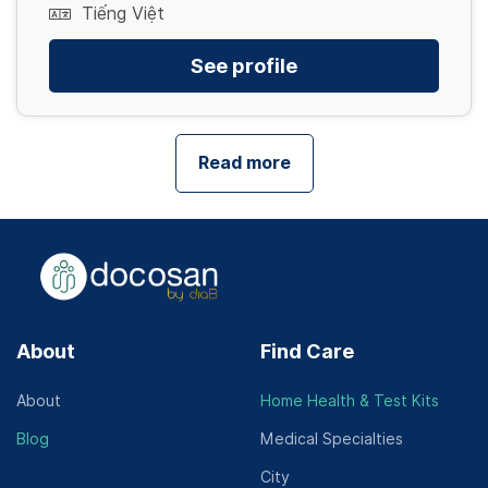
Tiếng Việt
See profile
Read more
About
Find Care
About
Home Health & Test Kits
Blog
Medical Specialties
City