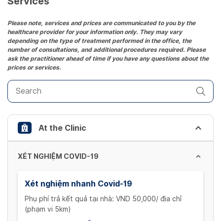
Services
Press
the
Please note, services and prices are communicated to you by the
healthcare provider for your information only. They may vary
question
depending on the type of treatment performed in the office, the
mark
number of consultations, and additional procedures required. Please
key
ask the practitioner ahead of time if you have any questions about the
prices or services.
to
get
the
keyboard
shortcuts
At the Clinic
for
changing
dates.
XÉT NGHIỆM COVID-19
Xét nghiệm nhanh Covid-19
Phụ phí trả kết quả tại nhà: VND 50,000/ địa chỉ
(phạm vi 5km)