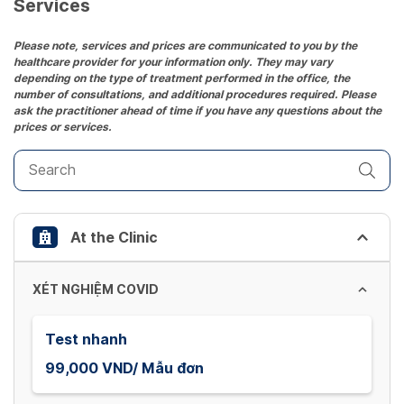
date.
Services
Press
the
Please note, services and prices are communicated to you by the
healthcare provider for your information only. They may vary
question
depending on the type of treatment performed in the office, the
mark
number of consultations, and additional procedures required. Please
key
ask the practitioner ahead of time if you have any questions about the
prices or services.
to
get
the
keyboard
shortcuts
At the Clinic
for
changing
dates.
XÉT NGHIỆM COVID
Test nhanh
99,000 VND/ Mẫu đơn