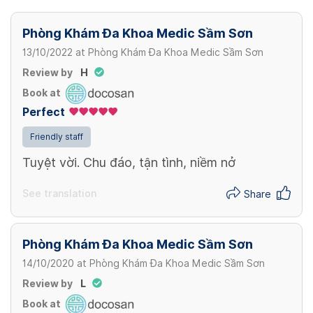
View more
Chích áp xe vú
215,000 VND/ Lần
Phòng Khám Đa Khoa Medic Sầm Sơn
13/10/2022
at
Phòng Khám Đa Khoa Medic Sầm Sơn
View more
Review by
H
Book at
Perfect
Friendly staff
Tuyệt vời. Chu đáo, tận tình, niềm nở
See translation
Share
Phòng Khám Đa Khoa Medic Sầm Sơn
14/10/2020
at
Phòng Khám Đa Khoa Medic Sầm Sơn
Review by
L
Book at