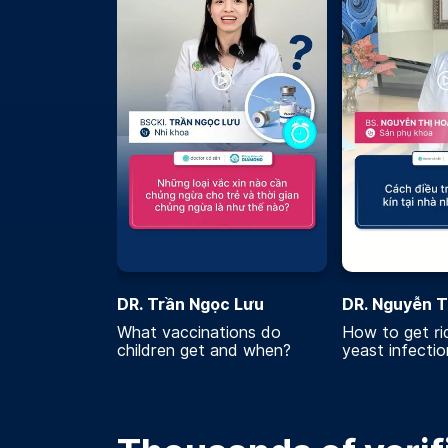
DR. Trần Ngọc Lưu
DR. Nguyễn T
What vaccinations do
How to get rid
children get and when?
yeast infecti