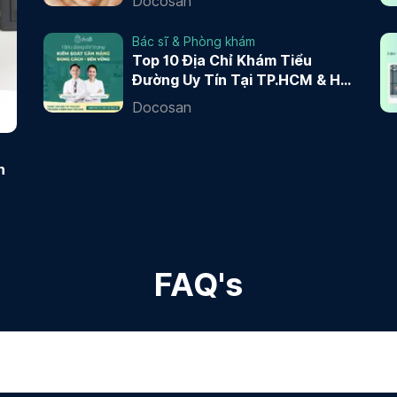
Docosan
Bác sĩ & Phòng khám
Top 10 Địa Chỉ Khám Tiểu
Đường Uy Tín Tại TP.HCM & Hà
Nội 2026
Docosan
n
FAQ's