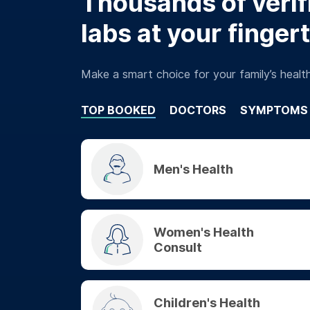
Thousands of verifi
labs at your finger
Make a smart choice for your family’s healt
TOP BOOKED
DOCTORS
SYMPTOMS
Men's Health
Women's Health
Consult
Children's Health