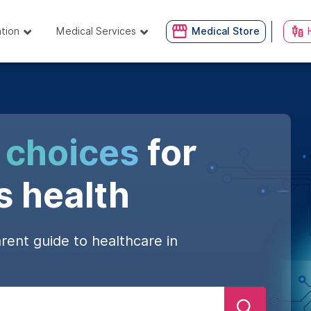
ation
Medical Services
Medical Store
 choices
for
s health
rent guide to healthcare in