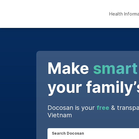
Health Inform
Make
smart
your family’
Docosan is your
free
& transpa
Vietnam
Search Docosan