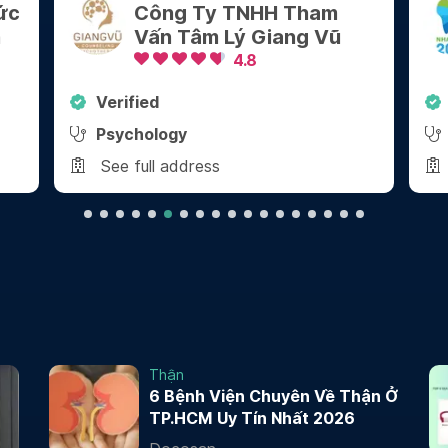
m
Nha Khoa 2000 - Quận 1
ũ
4.8
Verified
Dental
See full address
Thận
6 Bệnh Viện Chuyên Về Thận Ở
TP.HCM Uy Tín Nhất 2026