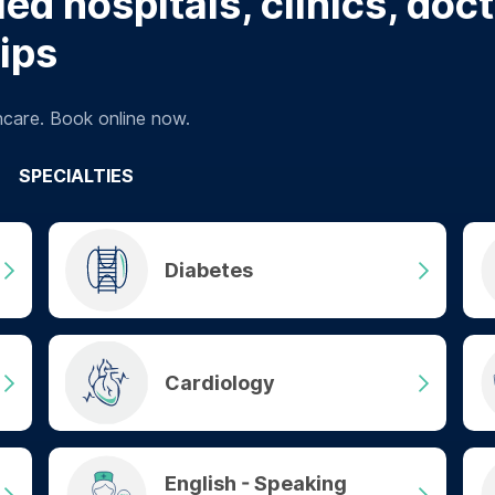
ed hospitals, clinics, doc
tips
hcare. Book online now.
SPECIALTIES
Diabetes
Cardiology
English - Speaking