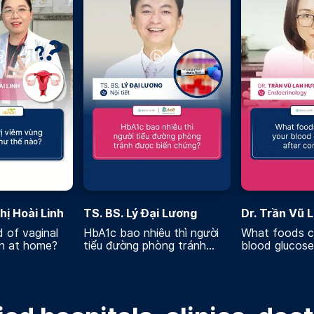
hị Hoài Linh
TS. BS. Lý Đại Lương
Dr. Trần Vũ 
 of vaginal
HbA1c bao nhiêu thì người
What foods c
on at home?
tiểu đường phòng tránh
blood glucose 
được biến chứng
consuming?