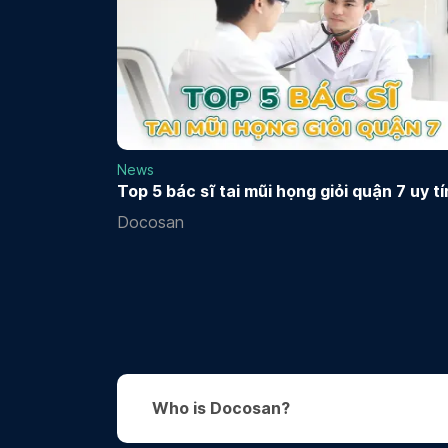
News
Top 5 bác sĩ tai mũi họng giỏi quận 7 uy tí
Docosan
Who is Docosan?