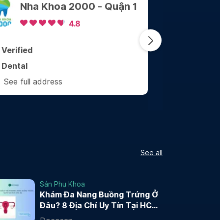
Nha Khoa Sài Gòn
Nh
Center
tế
Ph
4.9
Verified
Verified
Dental
Dental
See full address
See full
See all
Sản Phụ Khoa
Khám Đa Nang Buồng Trứng Ở
Đâu? 8 Địa Chỉ Uy Tín Tại HCM
và Hà Nội 2026