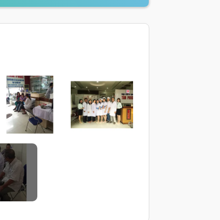
ÁI
ÁI
CÁI