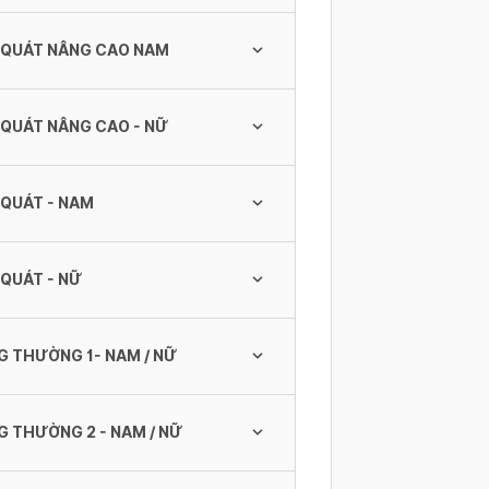
 QUÁT NÂNG CAO NAM
 QUÁT NÂNG CAO - NỮ
 TỔNG QUÁT NÂNG CAO NAM
 QUÁT - NAM
 TỔNG QUÁT NÂNG CAO - NỮ
tim phổi
QUÁT - NỮ
 TỔNG QUÁT - NAM
 THƯỜNG 1- NAM / NỮ
TỔNG QUÁT - NỮ
, LDL, HDL ; Xét nghiệm nước tiểu;
 THƯỜNG 2 - NAM / NỮ
 THÔNG THƯỜNG 1- NAM / NỮ
buồng trứng( CA125).