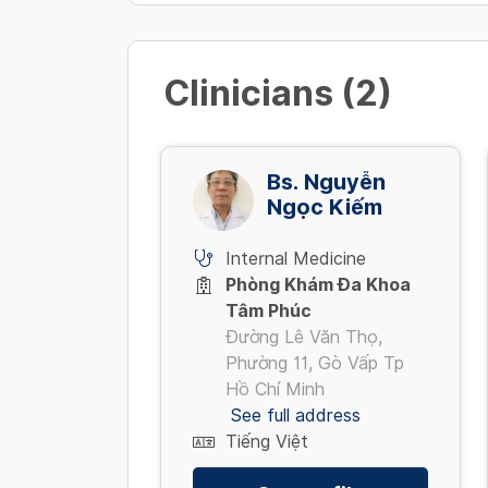
(Giá đã giảm)
4,500,000 - 7,000,000 VND/ 01 
Clinicians (2)
Bs. Nguyễn
Ngọc Kiếm
Internal Medicine
Phòng Khám Đa Khoa
Tâm Phúc
Đường Lê Văn Thọ,
Phường 11, Gò Vấp Tp
Hồ Chí Minh
See full address
Tiếng Việt