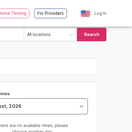
Home Testing
For Providers
Log In
All locations
Search
Times
here are no available times, please
choose another day