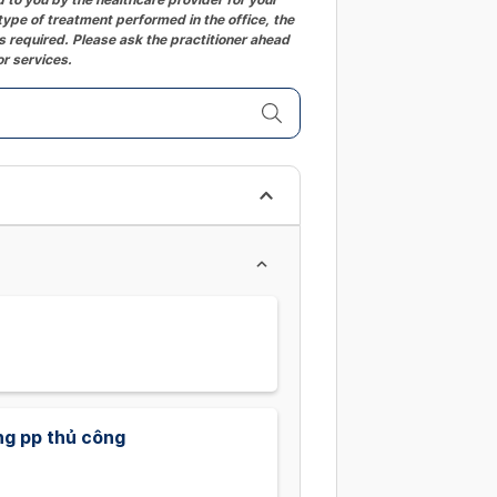
ype of treatment performed in the office, the
changing
 required. Please ask the practitioner ahead
dates.
or services.
ng pp thủ công