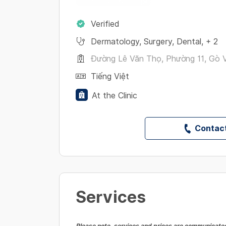
Verified
Dermatology
,
Surgery
,
Dental
,
+ 2
Đường Lê Văn Thọ, Phường 11, Gò V
Tiếng Việt
At the Clinic
Contact
Services
Please note, services and prices are communicated 