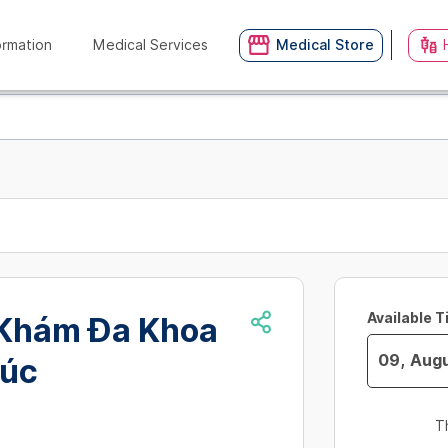
ormation
Medical Services
Medical Store
Available 
Khám Đa Khoa
úc
Navigate
forward
T
to