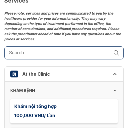
Services
Press
the
Please note, services and prices are communicated to you by the
healthcare provider for your information only. They may vary
question
depending on the type of treatment performed in the office, the
mark
number of consultations, and additional procedures required. Please
key
ask the practitioner ahead of time if you have any questions about the
prices or services.
to
get
the
keyboard
shortcuts
At the Clinic
for
changing
dates.
KHÁM BỆNH
Khám nội tổng hợp
100,000 VND/ Lần