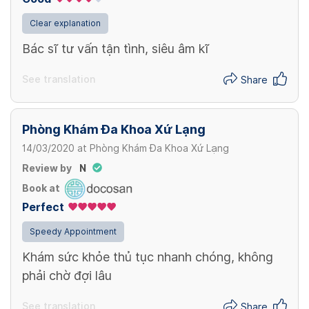
Chlamydia
View more
Clear explanation
100,000 VND/ Lần
Bác sĩ tư vấn tận tình, siêu âm kĩ
See translation
Share
Phòng Khám Đa Khoa Xứ Lạng
14/03/2020
at
Phòng Khám Đa Khoa Xứ Lạng
Review by
N
Book at
Perfect
Speedy Appointment
Khám sức khỏe thủ tục nhanh chóng, không
phải chờ đợi lâu
See translation
Share