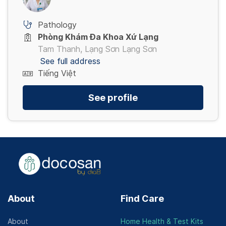
Pathology
Phòng Khám Đa Khoa Xứ Lạng
Tam Thanh, Lạng Sơn Lạng Sơn
See full address
Tiếng Việt
See profile
About
Find Care
About
Home Health & Test Kits