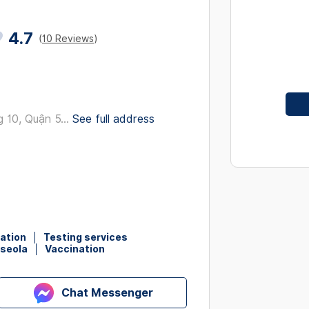
interact
with
4.7
(
10 Reviews
)
the
calendar
and
select
a
10, Quận 5...
See full address
date.
Press
the
question
mark
key
to
nation
Testing services
get
oseola
Vaccination
the
keyboard
shortcut
Chat Messenger
for