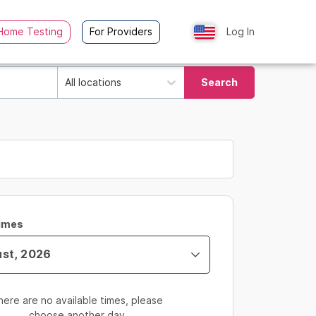
Home Testing
For Providers
Log In
All locations
Search
Times
here are no available times, please
choose another day