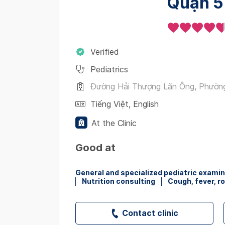
Quận 5
Verified
Pediatrics
Đường Hải Thượng Lãn Ông, Phường 
Tiếng Việt
,
English
At the Clinic
Good at
General and specialized pediatric exami
Nutrition consulting
Cough, fever, r
Contact clinic