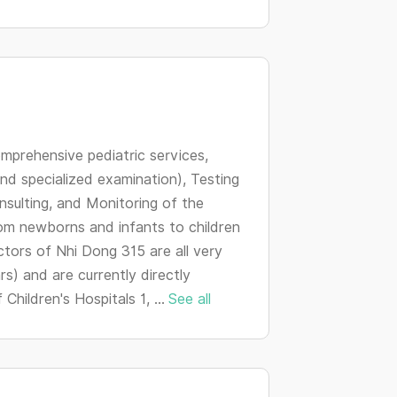
changing
dates.
mprehensive pediatric services,
and specialized examination), Testing
nsulting, and Monitoring of the
om newborns and infants to children
tors of Nhi Dong 315 are all very
s) and are currently directly
hildren's Hospitals 1, ...
See all