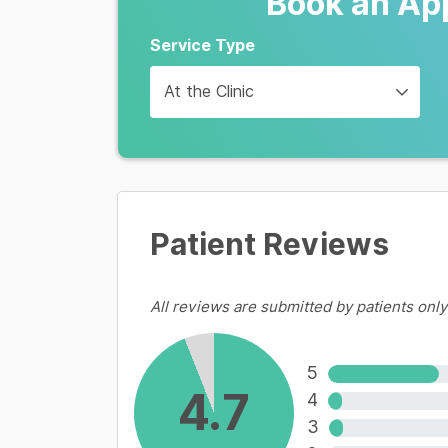
Book an Ap
Synflorix
Các bệnh do phế cầu
Service Type
1,040,000 VND
At the Clinic
Prevenar 13
Các bệnh do phế cầu
1,290,000 VND
Patient Reviews
View more
All reviews are submitted by patients only
5
4.7
4
3