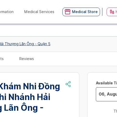
ormation
Medical Services
Medical Store
Hải Thượng Lãn Ông - Quận 5
ts
Reviews
Available 
Khám Nhi Đồng
hi Nhánh Hải
Navigate
 Lãn Ông -
forward
T
to