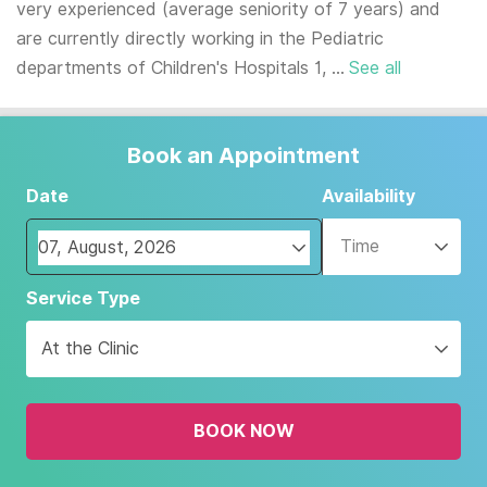
very experienced (average seniority of 7 years) and
are currently directly working in the Pediatric
departments of Children's Hospitals 1, ...
See all
Book an Appointment
Date
Availability
Time
Navigate
Service Type
forward
to
At the Clinic
interact
with
the
BOOK NOW
calendar
and
select