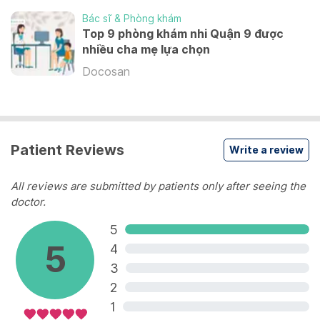
Synflorix
Bác sĩ & Phòng khám
Các bệnh do phế cầu
Top 9 phòng khám nhi Quận 9 được
nhiều cha mẹ lựa chọn
1,040,000 VND
Docosan
Prevenar 13
Các bệnh do phế cầu
1,290,000 VND
Patient Reviews
Write a review
View more
All reviews are submitted by patients only after seeing the
doctor.
5
5
4
3
2
1