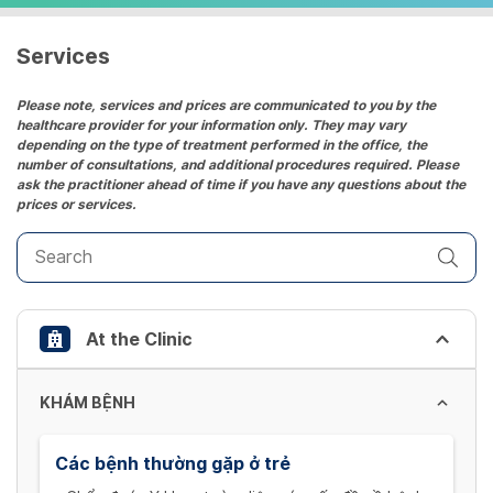
a
date.
Services
Press
the
Please note, services and prices are communicated to you by the
healthcare provider for your information only. They may vary
question
depending on the type of treatment performed in the office, the
mark
number of consultations, and additional procedures required. Please
key
ask the practitioner ahead of time if you have any questions about the
prices or services.
to
get
the
keyboard
shortcuts
At the Clinic
for
changing
dates.
KHÁM BỆNH
Các bệnh thường gặp ở trẻ