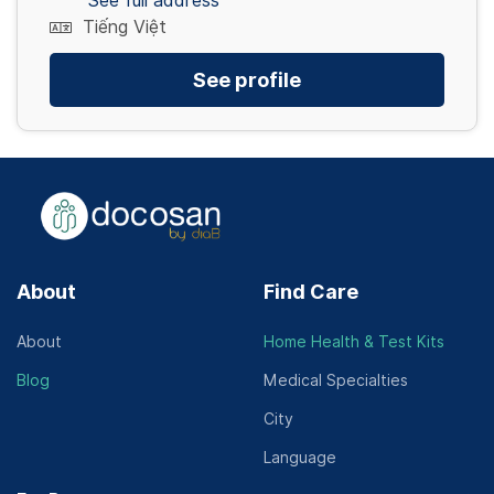
See full address
Tiếng Việt
See profile
About
Find Care
About
Home Health & Test Kits
Blog
Medical Specialties
City
Language