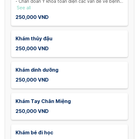
- Chẩn đoán Y khoa toàn diện các vấn đề về bệnh lí
của trẻ
See all
- Đánh giá các triệu chứng ho, sốt, phát ban, viêm
250,000 VND
nhiễm đường ruột và những chuyên khoa khác
Khám thủy đậu
250,000 VND
Khám dinh dưỡng
250,000 VND
Khám Tay Chân Miệng
250,000 VND
Khám bé đi học