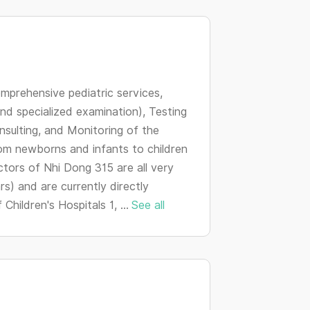
changing
dates.
mprehensive pediatric services,
and specialized examination), Testing
nsulting, and Monitoring of the
om newborns and infants to children
tors of Nhi Dong 315 are all very
s) and are currently directly
hildren's Hospitals 1, ...
See all