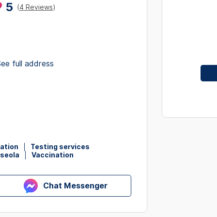
5
interact
(
4 Reviews
)
with
the
calendar
and
ee full address
select
a
date.
Press
the
question
mark
key
nation
Testing services
oseola
Vaccination
to
get
the
Chat Messenger
keyboard
shortcut
for