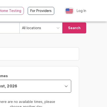
Home Testing
For Providers
Log In
All locations
Search
Times
here are no available times, please
choose another day