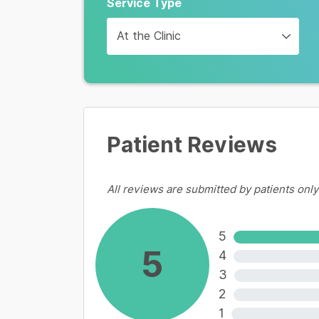
Service Type
1,040,000 VND
At the Clinic
Prevenar 13
Các bệnh do phế cầu
1,290,000 VND
Patient Reviews
View more
All reviews are submitted by patients only
5
5
4
3
2
1