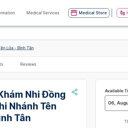
ormation
Medical Services
Medical Store
ên Lửa - Bình Tân
ts
Reviews
Available 
Khám Nhi Đồng
hi Nhánh Tên
Navigate
ình Tân
forward
T
to