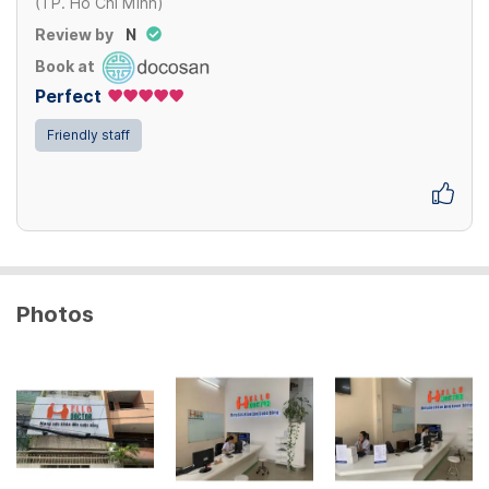
(TP. Hồ Chí Minh)
Review by
N
Book at
Perfect
Friendly staff
Photos