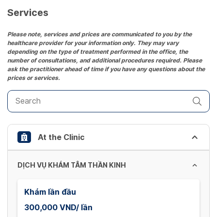
date.
Services
Press
the
Please note, services and prices are communicated to you by the
healthcare provider for your information only. They may vary
question
depending on the type of treatment performed in the office, the
mark
number of consultations, and additional procedures required. Please
key
ask the practitioner ahead of time if you have any questions about the
prices or services.
to
get
the
keyboard
shortcuts
At the Clinic
for
changing
dates.
DỊCH VỤ KHÁM TÂM THẦN KINH
Khám lần đầu
300,000 VND/ lần