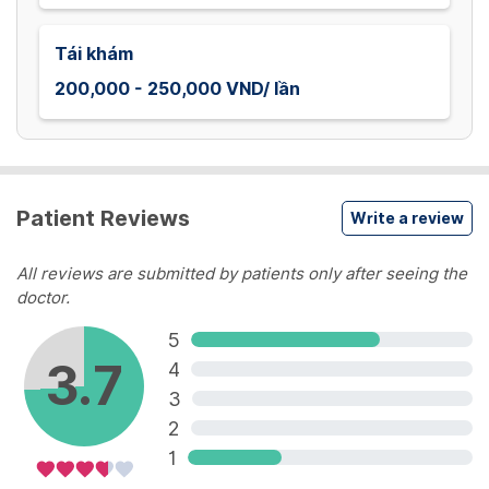
Tái khám
200,000 - 250,000 VND/ lần
Patient Reviews
Write a review
All reviews are submitted by patients only after seeing the
doctor.
5
3.7
4
3
2
1