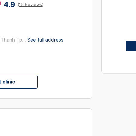
4.9
interact
(
15 Reviews
)
with
the
calendar
and
 Thạnh Tp...
See full address
select
a
date.
Press
the
question
 clinic
mark
key
to
get
the
keyboard
shortcut
for