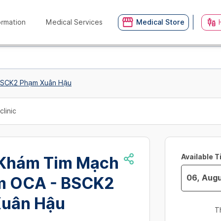
ormation
Medical Services
Medical Store
BSCK2 Phạm Xuân Hậu
clinic
Available 
Khám Tim Mạch
m OCA - BSCK2
Navigate
uân Hậu
forward
T
to