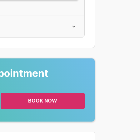
 - Siêu âm tim doppler màu - Siêu
pointment
BOOK NOW
uyển đạo - Siêu âm tim doppler màu
p liên tục 24 giờ (ABPM)