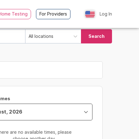
Home Testing
For Providers
Log In
All locations
Search
Times
here are no available times, please
choose another day