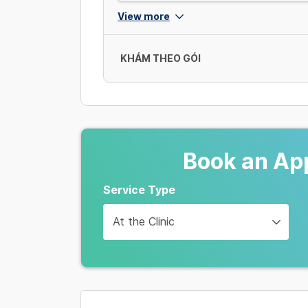
View more
KHÁM THEO GÓI
Tầm soát bệnh tim mạch
Khám bệnh và tư vấn - Đo điện tâm đồ
âm động mạch cảnh
Book an Ap
400,000 VND
Service Type
Tầm soát nguy cơ cao huyết áp
At the Clinic
Khám bệnh tư vấn - Điện tâm đồ 12 ch
- Siêu âm động mạch cảnh - Đo huyết á
600,000 VND