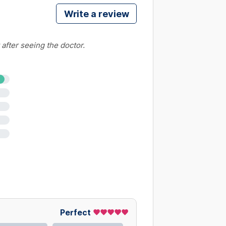
Write a review
uyển đạo Siêu âm tim doppler màu
)
 after seeing the doctor.
biên
uyển đạo - Siêu âm động mạch 2 chi
Perfect