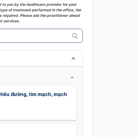
to you by the healthcare provider for your
changing
ype of treatment performed in the office, the
dates.
 required. Please ask the practitioner ahead
or services.
 tiểu đường, tim mạch, mạch