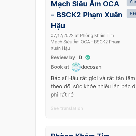
Mạch Siêu Âm OCA
Cle
- BSCK2 Phạm Xuân
Rea
Hậu
07/12/2022
at
Phòng Khám Tim
Mạch Siêu Âm OCA - BSCK2 Phạm
Xuân Hậu
Review by
D
Book at
Bác sĩ Hậu rất giỏi và rất tận tâ
theo dõi sức khỏe nhiều lần bác đ
phí rất rẻ
See translation