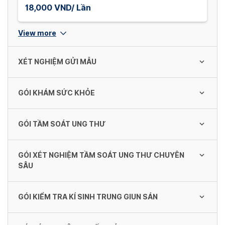
18,000 VND/ Lần
View more
XÉT NGHIỆM GỬI MẪU
GÓI KHÁM SỨC KHỎE
PRONIPT+ (Gửi trung tâm di truyền gen
Vincibio)
GÓI TẦM SOÁT UNG THƯ
4,300,000 VND/ Lần
Gói khám sức khỏe
370,000 - 450,000 VND/ lần
GÓI XÉT NGHIỆM TẦM SOÁT UNG THƯ CHUYÊN
Cho nữ
Xét nghiệm huyết thống ADN (Không pháp
SÂU
lý)
1,760,000 VND/ lần
3,800,000 VND/ lần
GÓI KIỂM TRA KÍ SINH TRUNG GIUN SÁN
Đánh giá nguy cơ ung thư buồng trứng
Cho nam
550,000 VND/ lần