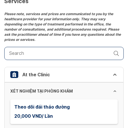
Services
Press
the
Please note, services and prices are communicated to you by the
healthcare provider for your information only. They may vary
question
depending on the type of treatment performed in the office, the
mark
number of consultations, and additional procedures required. Please
key
ask the practitioner ahead of time if you have any questions about the
prices or services.
to
get
the
keyboard
shortcuts
At the Clinic
for
changing
dates.
XÉT NGHIỆM TẠI PHÒNG KHÁM
Theo dõi đái tháo đường
20,000 VND/ Lần