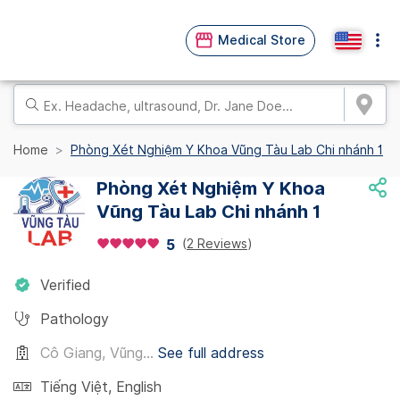
Medical Store
Home
Phòng Xét Nghiệm Y Khoa Vũng Tàu Lab Chi nhánh 1
Phòng Xét Nghiệm Y Khoa
Vũng Tàu Lab Chi nhánh 1
(
2 Reviews
)
5
Verified
Pathology
Cô Giang, Vũng...
See full address
Tiếng Việt
,
English