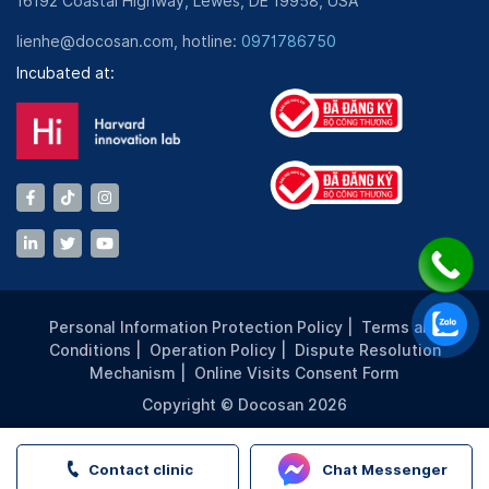
16192 Coastal Highway, Lewes, DE 19958, USA
lienhe@docosan.com, hotline:
0971786750
Incubated at:
Personal Information Protection Policy
|
Terms and
Conditions
|
Operation Policy
|
Dispute Resolution
Mechanism
|
Online Visits Consent Form
Copyright © Docosan 2026
Contact clinic
Chat Messenger