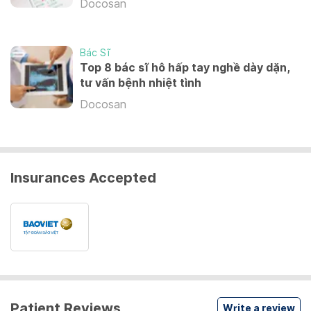
Docosan
50,000 VND
Bác Sĩ
Điều trị cấp cứu / Emergency treatment
Top 8 bác sĩ hô hấp tay nghề dày dặn,
tư vấn bệnh nhiệt tình
100,000 VND
Docosan
Insurances Accepted
Patient Reviews
Write a review