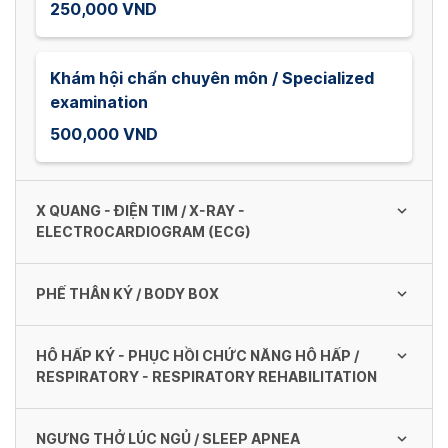
250,000 VND
Khám hội chẩn chuyên môn / Specialized
examination
500,000 VND
X QUANG - ĐIỆN TIM / X-RAY -
ELECTROCARDIOGRAM (ECG)
PHẾ THÂN KÝ / BODY BOX
X quang phổi (thẳng) / Lung x-ray (straight)
150,000 VND
HÔ HẤP KÝ - PHỤC HỒI CHỨC NĂNG HÔ HẤP /
Phế thân ký
RESPIRATORY - RESPIRATORY REHABILITATION
700,000 VND
X quang phổi (nghiêng) / Lung X-ray
(sideway)
NGƯNG THỞ LÚC NGỦ / SLEEP APNEA