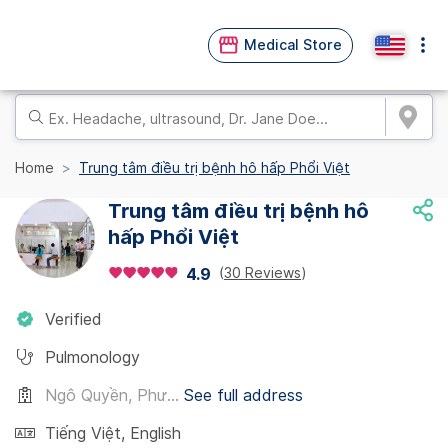
Medical Store
Home
Trung tâm điều trị bệnh hô hấp Phổi Việt
Trung tâm điều trị bệnh hô
hấp Phổi Việt
(
30 Reviews
)
4.9
Verified
Pulmonology
Ngô Quyền, Phư...
See full address
Tiếng Việt
,
English