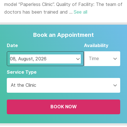
model “Paperless Clinic”. Quality of Facility: The team of
doctors has been trained and ...
See all
Book an Appointment
Date
Availability
Time
Navigate
Service Type
forward
to
At the Clinic
interact
with
the
BOOK NOW
calendar
and
select