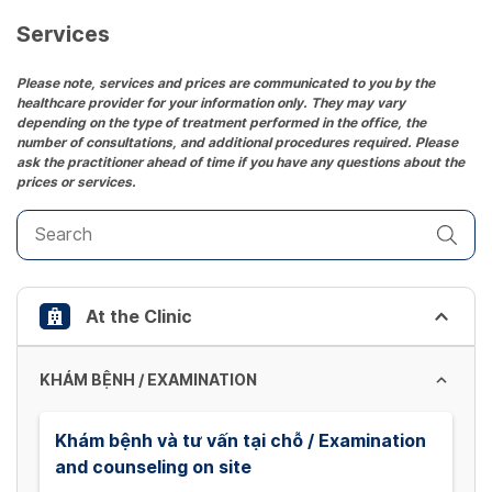
a
date.
Services
Press
the
Please note, services and prices are communicated to you by the
healthcare provider for your information only. They may vary
question
depending on the type of treatment performed in the office, the
mark
number of consultations, and additional procedures required. Please
key
ask the practitioner ahead of time if you have any questions about the
prices or services.
to
get
the
keyboard
shortcuts
At the Clinic
for
changing
dates.
KHÁM BỆNH / EXAMINATION
Khám bệnh và tư vấn tại chỗ / Examination
and counseling on site