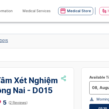
ormation
Medical Services
Medical Store
 D015
Available 
Tâm Xét Nghiệm
ồng Nai - D015
Navigate
Mornin
forward
5
(
2 Reviews
)
to
05:30