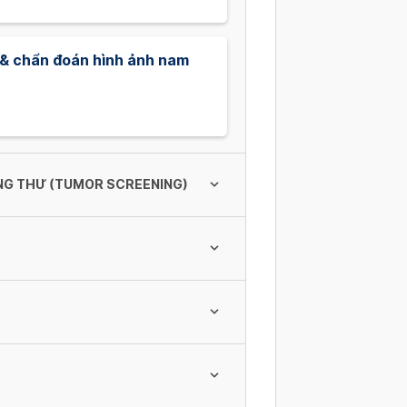
 & chẩn đoán hình ảnh nam
UNG THƯ (TUMOR SCREENING)
 Ung Thư cho Nữ (Tumor -
n Ung Thư cho Nam (Tumor -