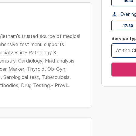
16:30
changing
dates.
Evenin
17:30
 Vietnam’s trusted source of medical
Service Ty
ehensive test menu supports
At the Cl
cializes in:- Pathology &
istry, Cardiology, Fluid analysis,
ancer Marker, Thyroid, Ob-Gyn,
 Serological test, Tuberculosis,
tibodies, Drug Testing.- Provi...