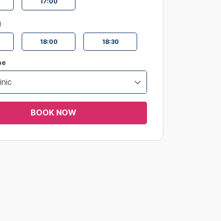
17:00
g
18:00
18:30
pe
inic
BOOK NOW