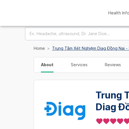
Health Inf
Home
Trung Tâm Xét Nghiệm Diag Đồng Nai -
About
Services
Reviews
Trung 
Diag Đ