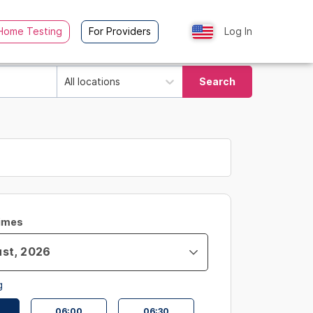
Home Testing
For Providers
Log In
All locations
Search
Times
g
06:00
06:30