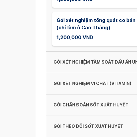
Gói xét nghiệm tổng quát cơ bản
(chỉ làm ở Cao Thắng)
1,200,000 VND
GÓI XÉT NGHIỆM TẦM SOÁT DẤU ẤN 
GÓI XÉT NGHIỆM VI CHẤT (VITAMIN)
Gói Xét Nghiệm Tầm Soát Dấu Ấn
Female)
1,660,000 VND
GÓI CHẨN ĐOÁN SỐT XUẤT HUYẾT
Gói xét nghiệm vi chất (Vitamin)
949,000 VND
Gói Xét Nghiệm Tầm Soát Dấu Ấ
GÓI THEO DÕI SỐT XUẤT HUYẾT
Gói chẩn đoán sốt xuất huyết
Memale)