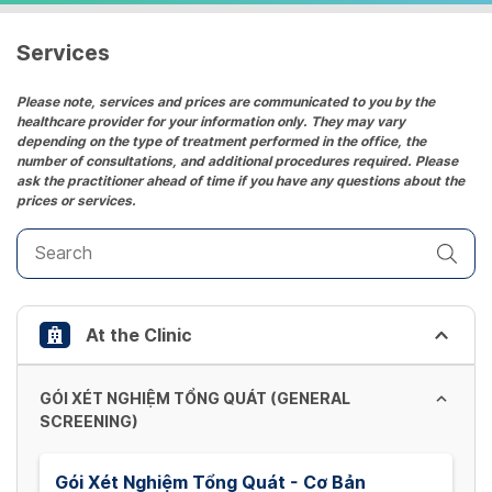
a
date.
Services
Press
the
Please note, services and prices are communicated to you by the
healthcare provider for your information only. They may vary
question
depending on the type of treatment performed in the office, the
mark
number of consultations, and additional procedures required. Please
key
ask the practitioner ahead of time if you have any questions about the
prices or services.
to
get
the
keyboard
shortcuts
At the Clinic
for
changing
dates.
GÓI XÉT NGHIỆM TỔNG QUÁT (GENERAL
SCREENING)
Gói Xét Nghiệm Tổng Quát - Cơ Bản