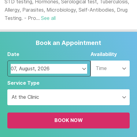
STD testing, Hormones, Serological test, Tuberculosis,
Allergy, Parasites, Microbiology, Self-Antibodies, Drug
Testing. - Pro...
See all
Book an Appointment
Date
Availability
Time
Navigate
Service Type
forward
to
At the Clinic
interact
with
the
BOOK NOW
calendar
and
select