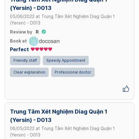
(Yersin) - D013
271,000 VND
View more
Gói xét nghiệm Diag Wellness
05/06/2022
at
Trung Tâm Xét Nghiệm Diag Quận 1
Cholinesterase
1,399,000 VND
(Yersin) - D013
View more
189,000 VND
Review by
R
Book at
View more
Perfect
Friendly staff
Speedy Appointment
Clear explanation
Professional doctor
Trung Tâm Xét Nghiệm Diag Quận 1
(Yersin) - D013
06/05/2022
at
Trung Tâm Xét Nghiệm Diag Quận 1
(Yersin) - D013