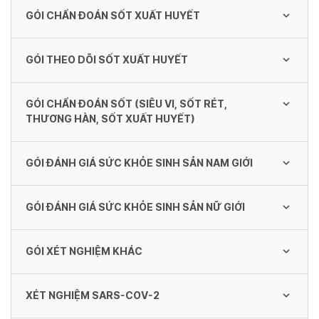
GÓI CHẨN ĐOÁN SỐT XUẤT HUYẾT
1,660,000 VND
Gói xét nghiệm vi chất (Vitamin)
949,000 VND
GÓI THEO DÕI SỐT XUẤT HUYẾT
Gói chẩn đoán sốt xuất huyết
Gói Xét Nghiệm Tầm Soát Dấu Ấn Ung Thư
cho Nam (Tumor - Memale)
450,000 VND
GÓI CHẨN ĐOÁN SỐT (SIÊU VI, SỐT RÉT,
1,480,000 VND
Gói theo dõi sốt xuất huyết
THƯƠNG HÀN, SỐT XUẤT HUYẾT)
575,000 VND
GÓI ĐÁNH GIÁ SỨC KHỎE SINH SẢN NAM GIỚI
Gói chẩn đoán sốt (siêu vi, sốt rét, thương
hàn, sốt xuất huyết)
GÓI ĐÁNH GIÁ SỨC KHỎE SINH SẢN NỮ GIỚI
800,000 VND
Gói đánh giá sức khỏe sinh sản nam giới
999,000 VND
GÓI XÉT NGHIỆM KHÁC
Gói đánh giá sức khỏe sinh sản nữ giới
1,899,000 VND
Gói đánh giá sức khỏe sinh sản nam giới &
XÉT NGHIỆM SARS-COV-2
Gói Xét Nghiệm Ký Sinh Trùng (Parasites)
tinh dịch đồ