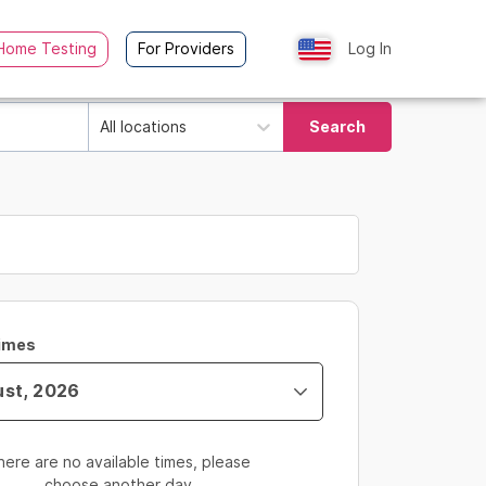
Home Testing
For Providers
Log In
All locations
Search
Times
here are no available times, please
choose another day