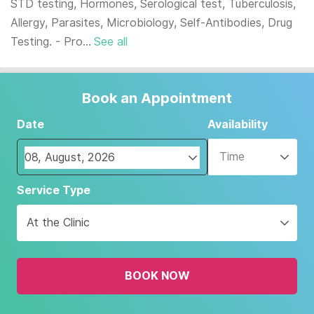
STD testing, Hormones, Serological test, Tuberculosis,
Allergy, Parasites, Microbiology, Self-Antibodies, Drug
Testing. - Pro...
See all
Book an Appointment
Date
Availability
Time
Navigate
Service Type
forward
to
At the Clinic
interact
with
the
BOOK NOW
calendar
and
select