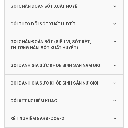
GÓI CHẨN ĐOÁN SỐT XUẤT HUYẾT
1,660,000 VND
Gói xét nghiệm vi chất (Vitamin)
949,000 VND
GÓI THEO DÕI SỐT XUẤT HUYẾT
Gói chẩn đoán sốt xuất huyết
Gói Xét Nghiệm Tầm Soát Dấu Ấn Ung Thư
cho Nam (Tumor - Memale)
450,000 VND
GÓI CHẨN ĐOÁN SỐT (SIÊU VI, SỐT RÉT,
1,480,000 VND
Gói theo dõi sốt xuất huyết
THƯƠNG HÀN, SỐT XUẤT HUYẾT)
575,000 VND
GÓI ĐÁNH GIÁ SỨC KHỎE SINH SẢN NAM GIỚI
Gói chẩn đoán sốt (siêu vi, sốt rét, thương
hàn, sốt xuất huyết)
GÓI ĐÁNH GIÁ SỨC KHỎE SINH SẢN NỮ GIỚI
800,000 VND
Gói đánh giá sức khỏe sinh sản nam giới
999,000 VND
GÓI XÉT NGHIỆM KHÁC
Gói đánh giá sức khỏe sinh sản nữ giới
1,899,000 VND
Gói đánh giá sức khỏe sinh sản nam giới &
XÉT NGHIỆM SARS-COV-2
Gói Xét Nghiệm Ký Sinh Trùng (Parasites)
tinh dịch đồ