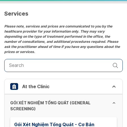
a
date.
Services
Press
the
Please note, services and prices are communicated to you by the
healthcare provider for your information only. They may vary
question
depending on the type of treatment performed in the office, the
mark
number of consultations, and additional procedures required. Please
key
ask the practitioner ahead of time if you have any questions about the
prices or services.
to
get
the
keyboard
shortcuts
At the Clinic
for
changing
dates.
GÓI XÉT NGHIỆM TỔNG QUÁT (GENERAL
SCREENING)
Gói Xét Nghiệm Tổng Quát - Cơ Bản