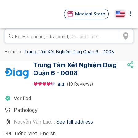
Medical Store
Home
Trung Tâm Xét Nghiệm Diag Quận 6 - D008
Trung Tâm Xét Nghiệm Diag
Quận 6 - D008
(
10 Reviews
)
4.3
Verified
Pathology
Nguyễn Văn Luô...
See full address
Tiếng Việt
,
English