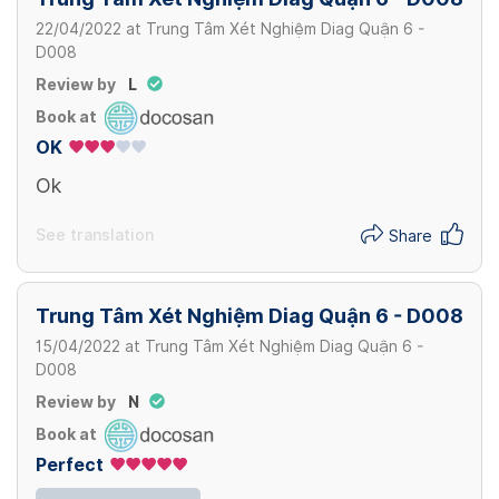
22/04/2022
at
Trung Tâm Xét Nghiệm Diag Quận 6 -
271,000 VND
View more
Gói xét nghiệm Diag Wellness
D008
Cholinesterase
1,399,000 VND
Review by
L
View more
189,000 VND
Book at
OK
View more
Ok
See translation
Share
Trung Tâm Xét Nghiệm Diag Quận 6 - D008
15/04/2022
at
Trung Tâm Xét Nghiệm Diag Quận 6 -
D008
Review by
N
Book at
Perfect