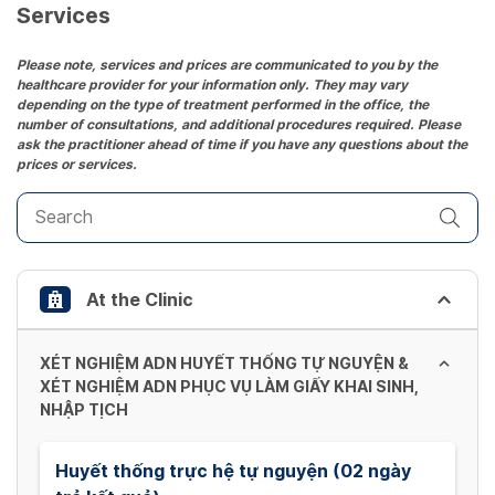
date.
Services
Press
the
Please note, services and prices are communicated to you by the
healthcare provider for your information only. They may vary
question
depending on the type of treatment performed in the office, the
mark
number of consultations, and additional procedures required. Please
key
ask the practitioner ahead of time if you have any questions about the
prices or services.
to
get
the
keyboard
shortcuts
At the Clinic
for
changing
dates.
XÉT NGHIỆM ADN HUYẾT THỐNG TỰ NGUYỆN &
XÉT NGHIỆM ADN PHỤC VỤ LÀM GIẤY KHAI SINH,
NHẬP TỊCH
Huyết thống trực hệ tự nguyện (02 ngày