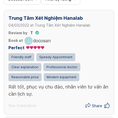
380,000 VND/ Lần
Syphilis test
100,000 VND/ Lần
Trung Tâm Xét Nghiệm Hanalab
NIPT (từ 3 - nhiều loại NST)
04/03/2022
at
Trung Tâm Xét Nghiệm Hanalab
3,000,000 - 8,500,000 VND/ Lần
Review by
T
RPR (BW) Giang mai
Book at
70,000 VND/ Lần
Perfect
Thalassemia (từ 1- 5 loại bệnh)
View more
Friendly staff
Speedy Appointment
500,000 - 25,000,000 VND/ Lần
Clear explanation
Professional doctor
View more
Reasonable price
Modern equipment
Rất tốt, phục vụ chu đáo, nhân viên tư vấn ân
cần lịch sự.
See translation
Share