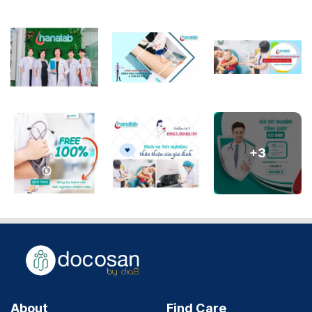
+
3
About
Find Care