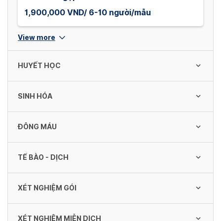
1,900,000 VND/ 6-10 người/mẫu
View more
HUYẾT HỌC
SINH HÓA
Công thức máu 22 thông số
80,000 VND/ Lần
ĐÔNG MÁU
Glucose
35,000 VND/ Lần
VS ( ESR )
TẾ BÀO - DỊCH
APTT (TCK)
40,000 VND/ Lần
60,000 VND/ Lần
HbA1C
XÉT NGHIỆM GÓI
ThinPrep Pap
180,000 VND/ Lần
Nhóm máu ABO
550,000 VND/ Lần
TQ, TP , INR
40,000 VND/ Lần
XÉT NGHIỆM MIỄN DỊCH