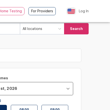
Home Testing
For Providers
Log In
All locations
Search
Times
g
08:00
09:00