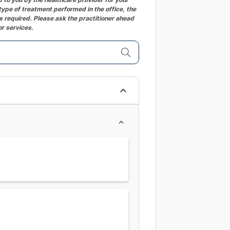
ype of treatment performed in the office, the
changing
 required. Please ask the practitioner ahead
dates.
or services.