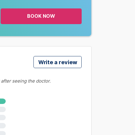
 Heo)
BOOK NOW
hổi)
Write a review
i Chó) IgG
 after seeing the doctor.
ải Chó) IgM