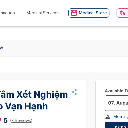
ormation
Medical Services
Medical Store
nh
Available 
Tâm Xét Nghiệm
b Vạn Hạnh
Navigate
Mornin
forward
5
(
3 Reviews
)
to
07:00