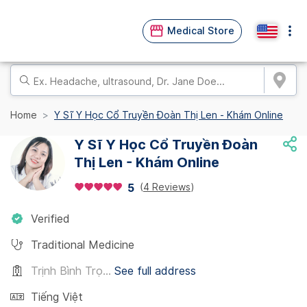
Medical Store
Home
Y Sĩ Y Học Cổ Truyền Đoàn Thị Len - Khám Online
Y Sĩ Y Học Cổ Truyền Đoàn
Thị Len - Khám Online
(
4 Reviews
)
5
Verified
Traditional Medicine
Trịnh Bình Trọ...
See full address
Tiếng Việt