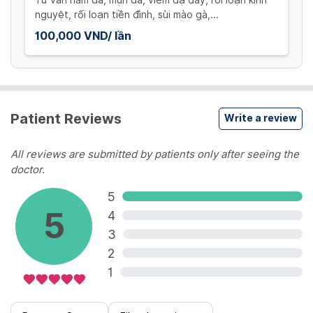
nguyệt, rối loạn tiền đình, sùi mào gà,...
100,000 VND/ lần
Patient Reviews
Write a review
All reviews are submitted by patients only after seeing the
doctor.
5
5
4
3
2
1