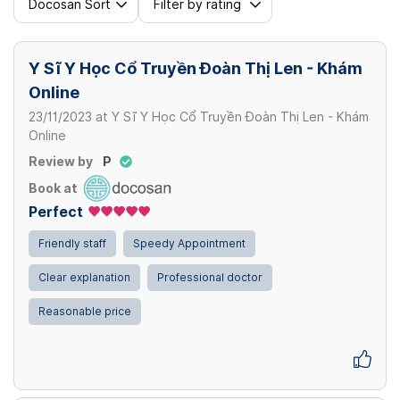
Docosan Sort
Filter by rating
Y Sĩ Y Học Cổ Truyền Đoàn Thị Len - Khám
Online
23/11/2023
at
Y Sĩ Y Học Cổ Truyền Đoàn Thị Len - Khám
Online
Review by
P
Book at
Perfect
Friendly staff
Speedy Appointment
Clear explanation
Professional doctor
Reasonable price