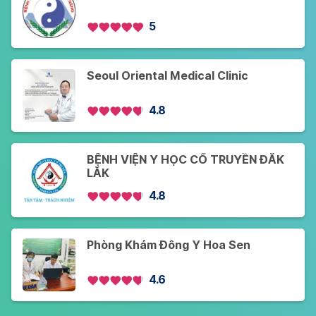
5
Seoul Oriental Medical Clinic
4.8
BỆNH VIỆN Y HỌC CỔ TRUYỀN ĐĂK
LĂK
4.8
Phòng Khám Đông Y Hoa Sen
4.6