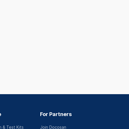
Pediatrics
Ophthalmology
n
Lê Trọng Tấn, phường
Nguyễn Lương 
Tây Thạnh, Tân Phú
Quận 7 Tp Hồ C
Tp Hồ Chí Minh
Minh
See full address
See full addres
Tiếng Việt
Tiếng Việt
See profile
See profil
e
For Partners
 & Test Kits
Join Docosan