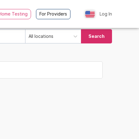
Home Testing
For Providers
Log In
All locations
Search