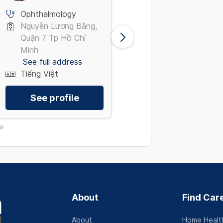
Ophthalmology
Internal Medicine
Nguyễn Lương Bằng,
Phường An Phú, Quậ
Quận 7 Tp Hồ Chí
2 Tp Hồ Chí Minh
Minh
See full address
See full address
Tiếng Việt
Tiếng Việt
See profile
See profile
About
Find Car
About
Home Health