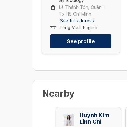
Gynecology
Lê Thánh Tôn, Quận 1
Tp Hồ Chí Minh
See full address
Tiếng Việt, English
See profile
Nearby
Nguyễn Kim
Huỳnh Kim
Chi
Linh Chi