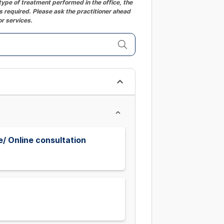
ype of treatment performed in the office, the
 required. Please ask the practitioner ahead
or services.
/ Online consultation