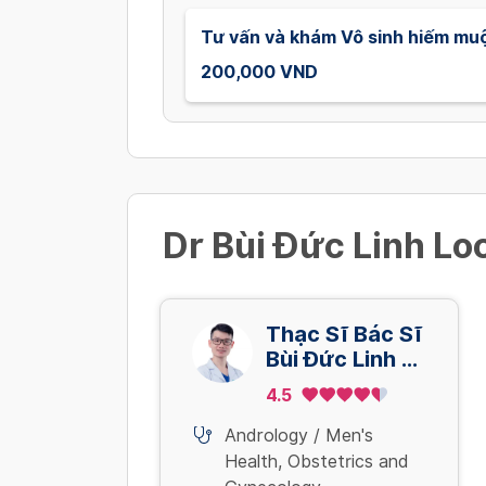
Tư vấn và khám Vô sinh hiếm muộ
200,000 VND
Dr Bùi Đức Linh Loc
Thạc Sĩ Bác Sĩ
Bùi Đức Linh -
Khám Online
4.5
Andrology / Men's
Health
,
Obstetrics and