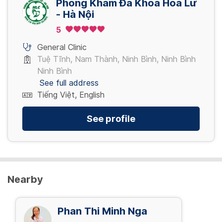
Phòng Khám Đa Khoa Hoa Lư
- Hà Nội
2,000,000 VND/ Lần
5
PT cắt phanh môi,phanh lưỡi
View more
200,000 VND/ lần
General Clinic
Tuệ Tĩnh, Nam Thành, Ninh Bình, Ninh Bình
Ninh Bình
View more
See full address
Tiếng Việt, English
See profile
Nearby
Phan Thi Minh Nga