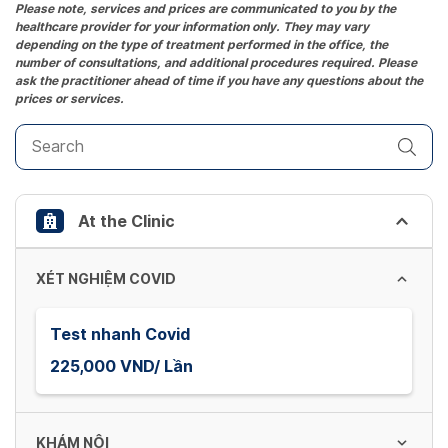
the
Please note, services and prices are communicated to you by the
healthcare provider for your information only. They may vary
question
depending on the type of treatment performed in the office, the
mark
number of consultations, and additional procedures required. Please
key
ask the practitioner ahead of time if you have any questions about the
prices or services.
to
get
the
keyboard
shortcuts
At the Clinic
for
changing
dates.
XÉT NGHIỆM COVID
Test nhanh Covid
225,000 VND/ Lần
KHÁM NỘI