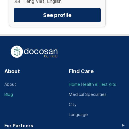
Tiếng Việt, English
See profile
About
Find Care
About
Home Health & Test Kits
Blog
Medical Specialties
City
Language
▸
For Partners