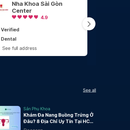
Nha khoa Thẩm mỹ Quốc
tế Win Smile - Vũ Trọng
Phụng
5
Verified
Ver
Dental
Gen
See full address
Se
See all
Sản Phụ Khoa
Khám Đa Nang Buồng Trứng Ở
Đâu? 8 Địa Chỉ Uy Tín Tại HCM
và Hà Nội 2026