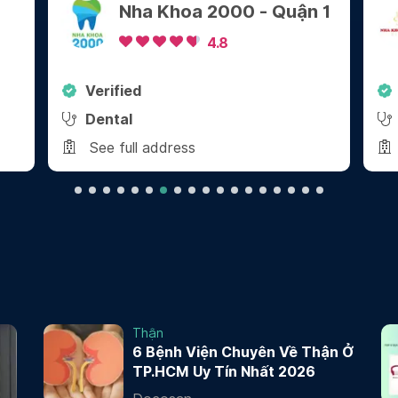
- Quận 1
Nha Khoa Sài Gòn
Center
4.9
Verified
Dental
See full address
Thận
6 Bệnh Viện Chuyên Về Thận Ở
TP.HCM Uy Tín Nhất 2026