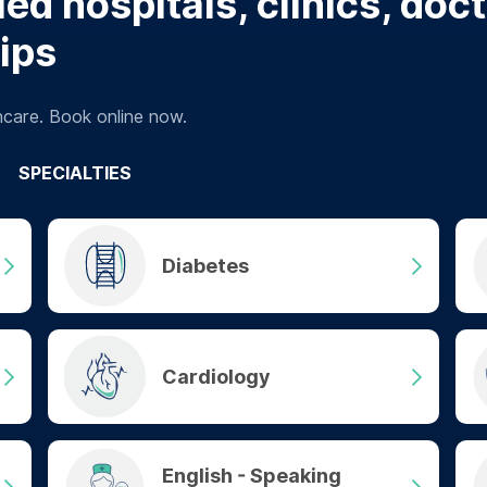
ed hospitals, clinics, doc
tips
hcare. Book online now.
SPECIALTIES
Diabetes
Cardiology
English - Speaking