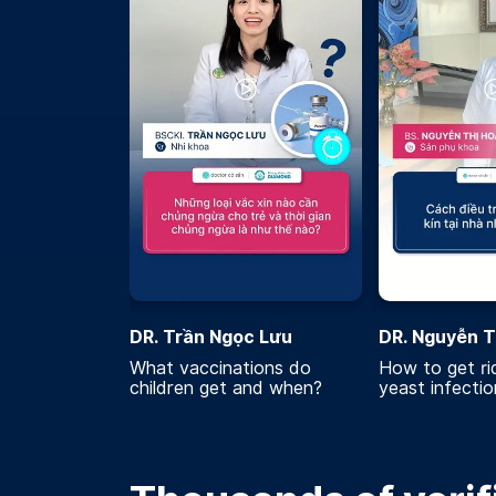
DR. Trần Ngọc Lưu
DR. Nguyễn T
What vaccinations do
How to get rid
children get and when?
yeast infecti