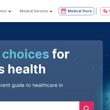
ation
Medical Services
Medical Store
 choices
for
s health
rent guide to healthcare in