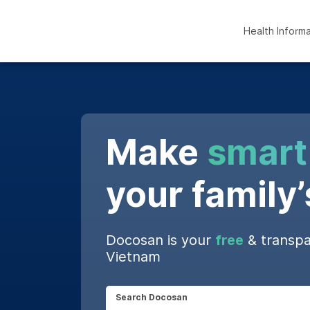
Health Inform
Make
smart
your family’
Docosan is your
free
& transpa
Vietnam
Search Docosan