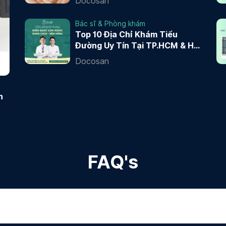
Docosan
Bác sĩ & Phòng khám
Top 10 Địa Chỉ Khám Tiểu
Đường Uy Tín Tại TP.HCM & Hà
Nội 2026
Docosan
n
FAQ's