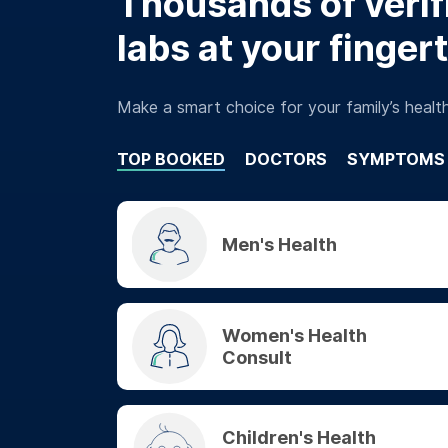
Thousands of verifi
labs at your finger
Make a smart choice for your family’s healt
TOP BOOKED
DOCTORS
SYMPTOMS
Men's Health
Women's Health
Consult
Children's Health