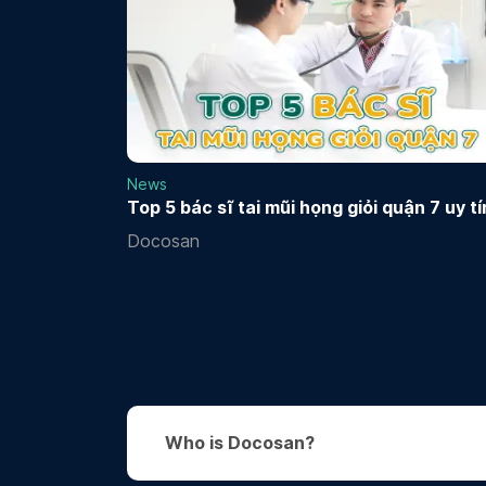
News
Top 5 bác sĩ tai mũi họng giỏi quận 7 uy tí
Docosan
Who is Docosan?