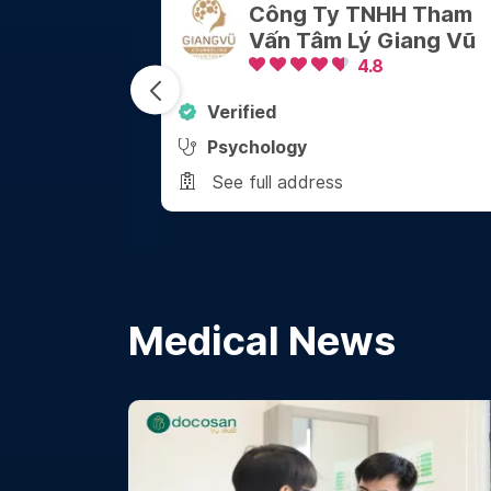
Ty TNHH Tham
Nha Khoa 2000 
âm Lý Giang Vũ
4.8
4.8
Verified
Dental
ress
See full address
Medical News