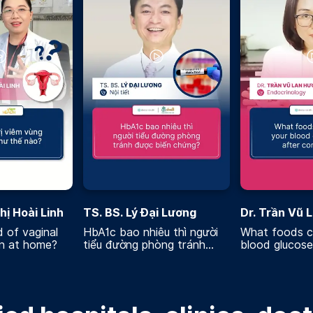
hị Hoài Linh
TS. BS. Lý Đại Lương
Dr. Trần Vũ 
 of vaginal
HbA1c bao nhiêu thì người
What foods c
on at home?
tiểu đường phòng tránh
blood glucose 
được biến chứng
consuming?