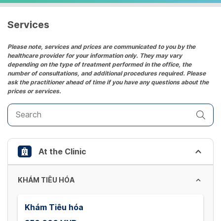
a
date.
Services
Press
the
Please note, services and prices are communicated to you by the
healthcare provider for your information only. They may vary
question
depending on the type of treatment performed in the office, the
mark
number of consultations, and additional procedures required. Please
key
ask the practitioner ahead of time if you have any questions about the
prices or services.
to
get
the
keyboard
shortcuts
At the Clinic
for
changing
dates.
KHÁM TIÊU HÓA
Khám Tiêu hóa