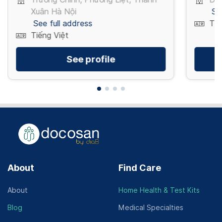
Gói xét nghiệm máu cho bệnh nhân Covid-
Xuân Hà Nội
Se
19 tại nhà
See full address
Tiế
Tiếng Việt
2,000,000 VND/ gói
See profile
About
Find Care
About
Home Health & Test Kits
Blog
Medical Specialties