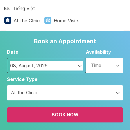
Tiếng Việt
At the Clinic
Home Visits
Book an Appointment
Date
Availability
Time
Navigate
Service Type
forward
to
At the Clinic
interact
with
the
BOOK NOW
calendar
and
select