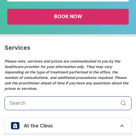
with
the
BOOK NOW
calendar
and
select
a
date.
Services
Press
the
Please note, services and prices are communicated to you by the
healthcare provider for your information only. They may vary
question
depending on the type of treatment performed in the office, the
mark
number of consultations, and additional procedures required. Please
key
ask the practitioner ahead of time if you have any questions about the
prices or services.
to
get
the
keyboard
shortcuts
At the Clinic
for
changing