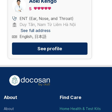
Aoki Kengo
5
ENT (Ear, Nose, and Throat)
Duy Tân, Nam Từ Liêm Hà Nội
See full address
English, 日本語
See profile
About
Find Care
About
Home Health & Test Kits