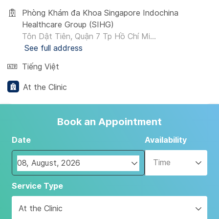
Phòng Khám đa Khoa Singapore Indochina
Healthcare Group (SIHG)
Tôn Dật Tiên, Quận 7 Tp Hồ Chí Mi...
See full address
Tiếng Việt
At the Clinic
Book an Appointment
Date
Availability
Time
Navigate
Service Type
forward
to
At the Clinic
interact