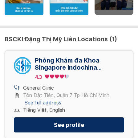
BSCKI Đặng Thị Mỹ Liên Locations (1)
Phòng Khám đa Khoa
Singapore Indochina
Healthcare Group (SIHG)
4.3
General Clinic
Tôn Dật Tiên, Quận 7 Tp Hồ Chí Minh
See full address
Tiếng Việt, English
See profile