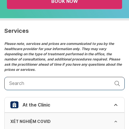
BOOK NOW
calendar
and
select
a
date.
Services
Press
the
Please note, services and prices are communicated to you by the
healthcare provider for your information only. They may vary
question
depending on the type of treatment performed in the office, the
mark
number of consultations, and additional procedures required. Please
key
ask the practitioner ahead of time if you have any questions about the
prices or services.
to
get
the
keyboard
shortcuts
At the Clinic
for
changing
dates.
XÉT NGHIỆM COVID