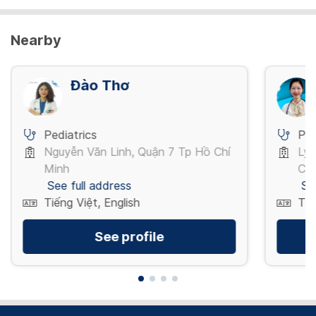
Nearby
Đào Thơ
Pediatrics
Ped
Nguyễn Văn Linh, Quận 7 Tp Hồ Chí
Lý
Minh
Chí
See full address
Se
Tiếng Việt, English
Tiế
See profile