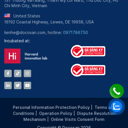
137 Truong Van Bang, Thanh My Loi Ward, Thu Duc City, Ho
Chi Minh City, Vietnam
United States
16192 Coastal Highway, Lewes, DE 19958, USA
lienhe@docosan.com, hotline:
0971786750
Incubated at:
Personal Information Protection Policy
|
Terms and
Conditions
|
Operation Policy
|
Dispute Resolution
Mechanism
|
Online Visits Consent Form
Copyright © Docosan 2026