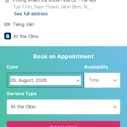
Phòng Khám Đa Khoa Hoa Lư - Hà Nội
Tuệ Tĩnh, Nam Thành, Ninh Bình, N...
See full address
Tiếng Việt
At the Clinic
Book an Appointment
Date
Availability
Time
Navigate
Service Type
forward
to
At the Clinic
interact
with
the