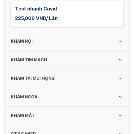
Test nhanh Covid
225,000 VND/ Lần
KHÁM NỘI
KHÁM TIM MẠCH
Khám Nội
100,000 VND/ Lần
KHÁM TAI MŨI HỌNG
Khám tim
100,000 VND/ Lần
KHÁM NGOẠI
Khám thường TMH
50,000 - 100,000 VND/ Lần
Siêu âm tim
KHÁM MẮT
Khám ngoại
250,000 VND/ Lần
50,000 VND/ Lần
Khám và Nội soi TMH