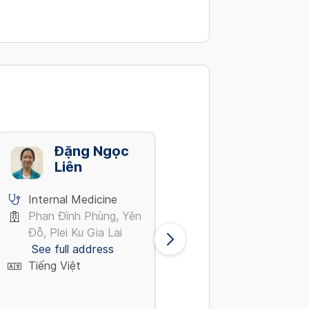
Đặng Ngọc
Phạm Thái
Liên
Bình
Internal Medicine
Internal Medicine
Phan Đình Phùng, Yên
Nguyễn Lương Bằng,
Đỗ, Plei Ku Gia Lai
Quận 7 Tp Hồ Chí
See full address
Minh
Tiếng Việt
See full address
Tiếng Việt, English,
Française