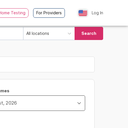
Home Testing
For Providers
Log In
All locations
Search
Times
ity_time