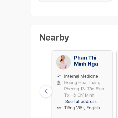
Nearby
Nguyễn Tuấn
Phan Thi
Kiệt
Minh Nga
Internal Medicine
Internal Medicine
Trần Xuân Soạn, Quận
Hoàng Hoa Thám,
7 Tp Hồ Chí Minh
Phường 13, Tân Bình
See full address
Tp Hồ Chí Minh
Tiếng Việt
See full address
Tiếng Việt, English