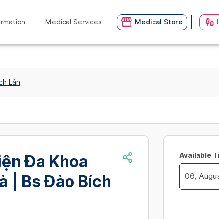
ormation
Medical Services
Medical Store
ch Lân
Available 
iện Đa Khoa
 | Bs Đào Bích
Navigate
no_availibil
forward
to