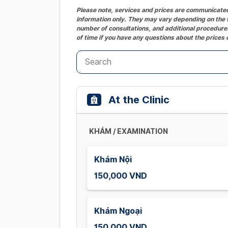
Please note, services and prices are communicated 
information only. They may vary depending on the t
number of consultations, and additional procedures
of time if you have any questions about the prices 
At the Clinic
KHÁM / EXAMINATION
Khám Nội
150,000 VND
Khám Ngoại
150,000 VND