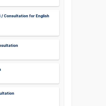
/ Consultation for English
sultation
n
ltation