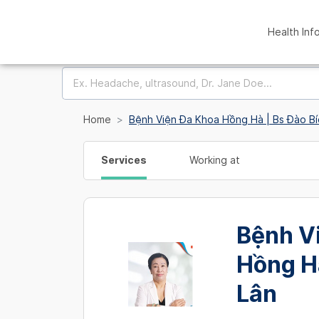
Health Inf
Home
Bệnh Viện Đa Khoa Hồng Hà | Bs Đào Bí
Services
Working at
Bệnh V
Hồng Hà
Lân