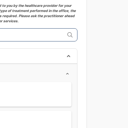
changing
to you by the healthcare provider for your
ype of treatment performed in the office, the
dates.
 required. Please ask the practitioner ahead
or services.