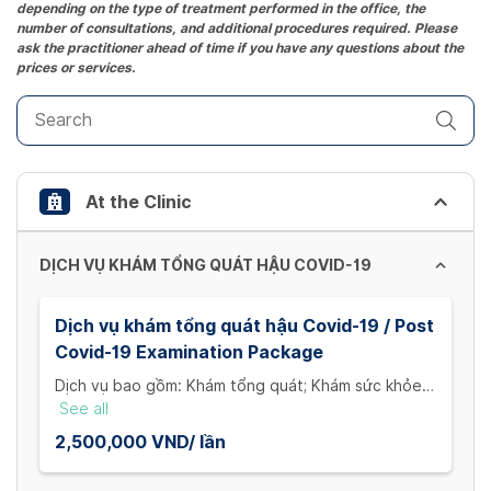
depending on the type of treatment performed in the office, the
mark
number of consultations, and additional procedures required. Please
key
ask the practitioner ahead of time if you have any questions about the
prices or services.
to
get
the
keyboard
shortcuts
At the Clinic
for
changing
dates.
DỊCH VỤ KHÁM TỔNG QUÁT HẬU COVID-19
Dịch vụ khám tổng quát hậu Covid-19 / Post
Covid-19 Examination Package
Dịch vụ bao gồm: Khám tổng quát; Khám sức khỏe
tâm thần kinh; Xét nghiệm: Công thức máu; CRP; VS;
See all
chức năng thận, chức năng gan, D dimer; Siêu âm
2,500,000 VND/ lần
Doppler TM sâu; và Xquang phổi; nhưng không bao
gồm CT phổi không cản quang. / Services include: