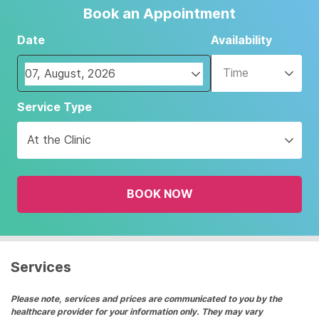
Book an Appointment
Date
Availability
Time
Navigate
Service Type
forward
to
At the Clinic
interact
with
the
BOOK NOW
calendar
and
select
a
date.
Services
Press
the
Please note, services and prices are communicated to you by the
healthcare provider for your information only. They may vary
question