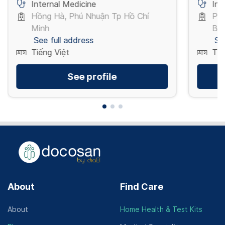
Internal Medicine
Int
Hồng Hà, Phú Nhuận Tp Hồ Chí
Phố
Minh
Ba 
See full address
Se
Tiếng Việt
Tiế
See profile
About
Find Care
About
Home Health & Test Kits