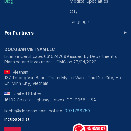
Blog
Medical Specialties
City
Language
▸
For Partners
DOCOSAN VIETNAM LLC
License Certificate: 0316247099 issued by Department of
Planning and Investment HCMC on 27/04/2020
Vietnam
137 Truong Van Bang, Thanh My Loi Ward, Thu Duc City, Ho
Chi Minh City, Vietnam
United States
16192 Coastal Highway, Lewes, DE 19958, USA
lienhe@docosan.com, hotline:
0971786750
Incubated at: