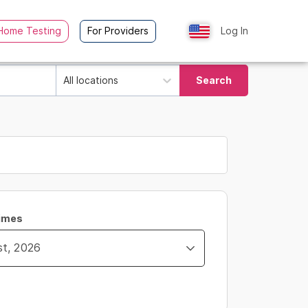
Home Testing
For Providers
Log In
All locations
Search
Times
ity_time