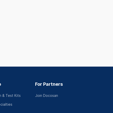
Phường 3,, Phú Nhuận
Hoằng Hóa Th
Tp Hồ Chí Minh
Hóa
See full address
See full addres
Tiếng Việt
Tiếng Việt
See profile
See profil
e
For Partners
 & Test Kits
Join Docosan
cialties