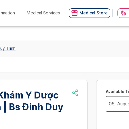
ormation
Medical Services
Medical Store
uy Trinh
Available 
Khám Y Dược
 | Bs Đinh Duy
Navigate
no_availibil
forward
to