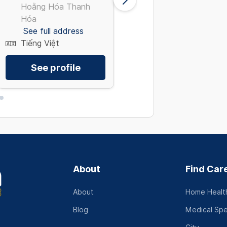
Hoằng Hóa Thanh
Liệt, Thanh Xuân Hà
Hóa
Nội
See full address
See full address
Tiếng Việt
Tiếng Việt
See profile
See profile
About
Find Car
About
Home Health
Blog
Medical Spe