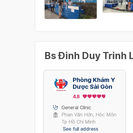
3,000,000 VND/ chuyến
View more
Real-time RT PCR SARS-CoV2 (M
1,000,000 VND/ Mẫu
Bs Đinh Duy Trinh 
Phòng Khám Y
Dược Sài Gòn
4.8
General Clinic
Phan Văn Hớn, Hóc Môn
Tp Hồ Chí Minh
See full address