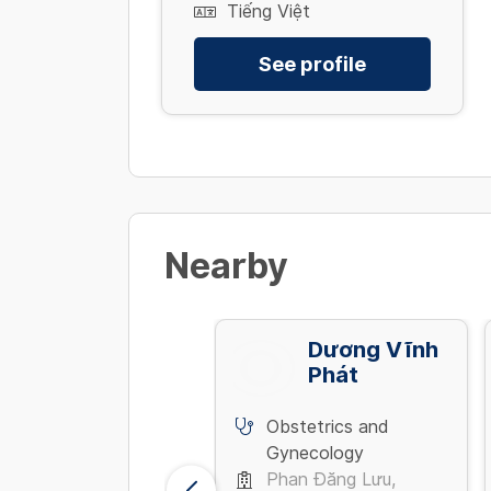
Tiếng Việt
See profile
Nearby
Lê Thị Hiếu
Dương Vĩnh
Phát
Obstetrics and
Obstetrics and
Gynecology
Gynecology
Trường Chinh, Phương
Phan Đăng Lưu,