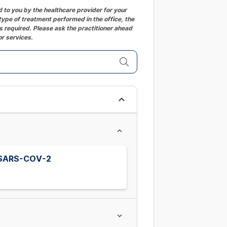
changing
to you by the healthcare provider for your
ype of treatment performed in the office, the
dates.
 required. Please ask the practitioner ahead
or services.
s SARS-COV-2