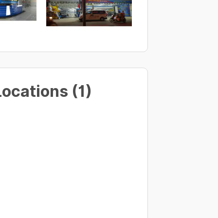
ẫu gộp 2)
Locations (1)