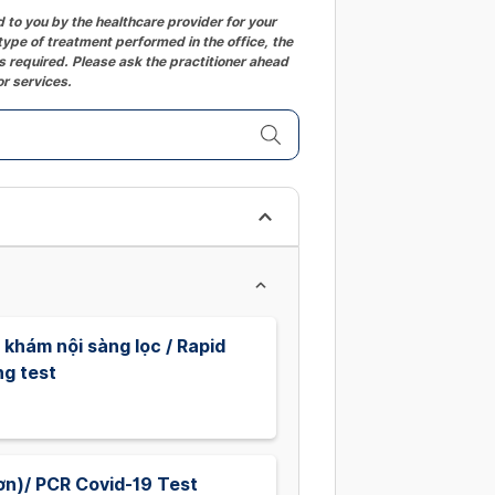
changing
to you by the healthcare provider for your
ype of treatment performed in the office, the
dates.
 required. Please ask the practitioner ahead
or services.
khám nội sàng lọc / Rapid
ng test
ơn)/ PCR Covid-19 Test