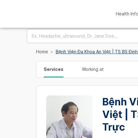
Health Inf
Home
Bệnh Viện Đa Khoa An Việt | TS BS Đinh
Services
Working at
Bệnh V
Việt | 
Trực