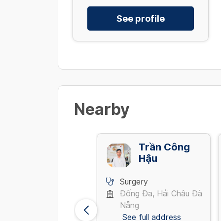
See profile
Nearby
Võ Kim Điền
Trần Công
Hậu
Surgery
Surgery
Nguyễn Lương Bằng,
Đống Đa, Hải Châu Đà
Quận 7 Tp Hồ Chí
Nẵng
Minh
See full address