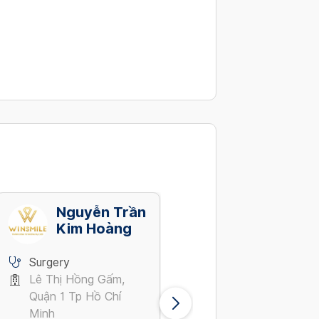
Nguyễn Trần
Lê Đình Hiếu
Kim Hoàng
Surgery
Surgery
Lê Thị Hồng Gấm,
Hòa Bình, Tân Phú T
Quận 1 Tp Hồ Chí
Hồ Chí Minh
Minh
See full address