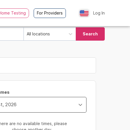
Home Testing
For Providers
Log In
All locations
Search
Times
here are no available times, please
choose another day