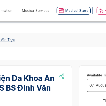
ormation
Medical Services
Medical Store
 Văn Trực
Available 
iện Đa Khoa An
TS BS Đinh Văn
Navigate
forward
T
to