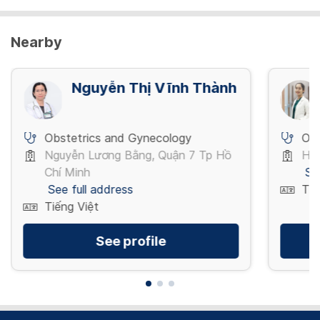
Nearby
Nguyễn Thị Vĩnh Thành
Obstetrics and Gynecology
Obs
Nguyễn Lương Bằng, Quận 7 Tp Hồ
Hòa
Chí Minh
Se
See full address
Tiế
Tiếng Việt
See profile