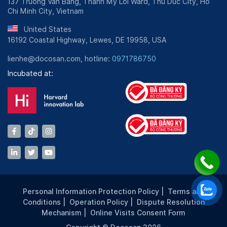
137 Truong Van Bang, Thanh My Loi Ward, Thu Duc City, Ho
Chi Minh City, Vietnam
United States
16192 Coastal Highway, Lewes, DE 19958, USA
lienhe@docosan.com, hotline:
0971786750
Incubated at:
Personal Information Protection Policy
|
Terms and
Conditions
|
Operation Policy
|
Dispute Resolution
Mechanism
|
Online Visits Consent Form