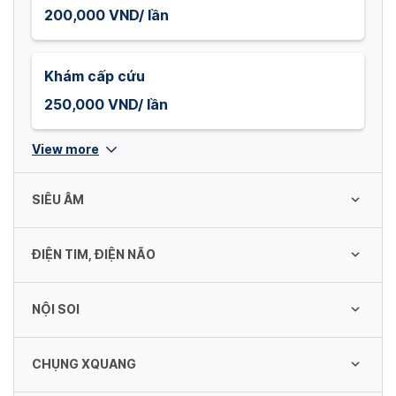
200,000 VND/ lần
Khám cấp cứu
250,000 VND/ lần
View more
SIÊU ÂM
ĐIỆN TIM, ĐIỆN NÃO
Siêu âm ổ bụng tổng quát màu 4D
300,000 VND/ lần
NỘI SOI
Điện tim vi tính kéo dài
150,000 VND/ lần
Siêu âm thai màu 4D
CHỤNG XQUANG
Soi cổ tử cung màu
250,000 VND/ lần