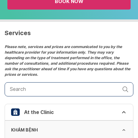
BOOK NOW
calendar
and
select
a
date.
Services
Press
the
Please note, services and prices are communicated to you by the
healthcare provider for your information only. They may vary
question
depending on the type of treatment performed in the office, the
mark
number of consultations, and additional procedures required. Please
key
ask the practitioner ahead of time if you have any questions about the
prices or services.
to
get
the
keyboard
shortcuts
At the Clinic
for
changing
dates.
KHÁM BỆNH