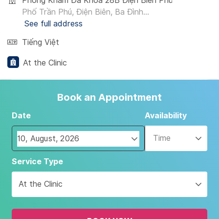
Phòng Khám Đa Khoa 28B Điện Biên Phủ
Phố Trần Phú, Điện Biên, Ba Đình...
See full address
Tiếng Việt
At the Clinic
Book an Appointment
Date
Availability
Time
Navigate
Service Type
forward
to
At the Clinic
interact
with
the